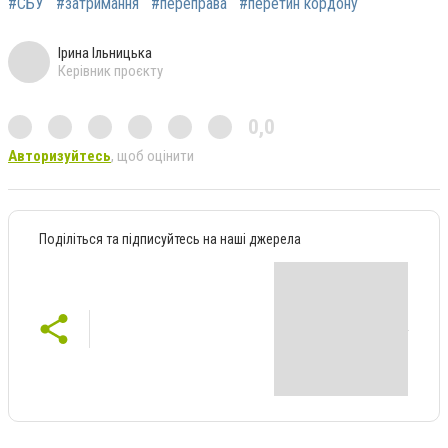
#СБУ
#затримання
#переправа
#перетин кордону
Ірина Ільницька
Керівник проєкту
0,0
Авторизуйтесь
, щоб оцінити
Поділіться та підписуйтесь на наші джерела