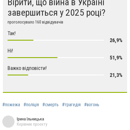
Вірити, що війна в Україні
завершиться у 2025 році?
проголосувало 160 відвідувачів
Так!
26,9%
Ні!
51,9%
Важко відповісти!
21,3%
#пожежа
#поліція
#смерть
#трагедія
#вогонь
Ірина Ільницька
Керівник проєкту