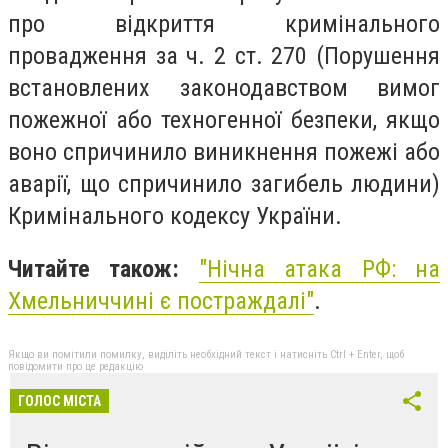
про відкриття кримінального
провадження за ч. 2 ст. 270 (Порушення
встановлених законодавством вимог
пожежної або техногенної безпеки, якщо
воно спричинило виникнення пожежі або
аварії, що спричинило загибель людини)
Кримінального кодексу України.
Читайте також:
"
Нічна атака РФ: на
Хмельниччині є постраждалі"
.
Якщо ви помітили помилку, виділіть необхідний текст і натисніть Ctrl + Enter, щоб
повідомити про це редакцію
ГОЛОС МІСТА