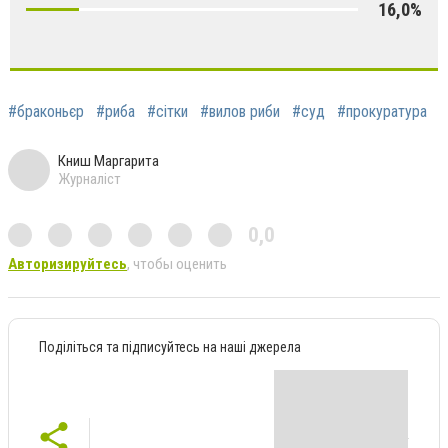
16,0%
#браконьєр
#риба
#сітки
#вилов риби
#суд
#прокуратура
Книш Маргарита
Журналіст
0,0
Авторизируйтесь
, чтобы оценить
Поділіться та підписуйтесь на наші джерела