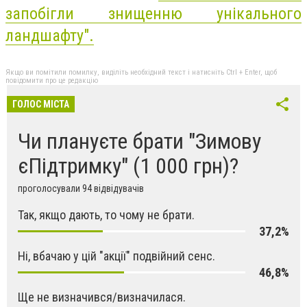
запобігли знищенню унікального
ландшафту".
Якщо ви помітили помилку, виділіть необхідний текст і натисніть Ctrl + Enter, щоб
повідомити про це редакцію
ГОЛОС МІСТА
Чи плануєте брати "Зимову
єПідтримку" (1 000 грн)?
проголосували 94 відвідувачів
Так, якщо дають, то чому не брати.
37,2%
Ні, вбачаю у цій "акції" подвійний сенс.
46,8%
Ще не визначився/визначилася.