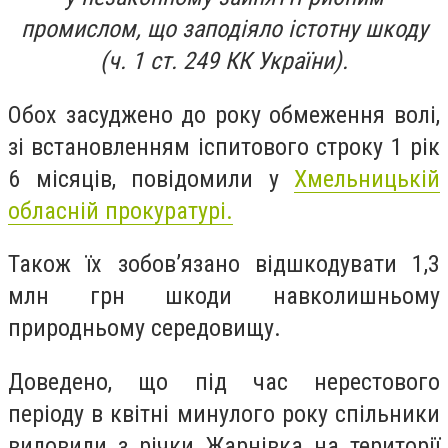
промислом, що заподіяло істотну шкоду
(ч. 1 ст. 249 КК України).
Обох засуджено до року обмеження волі,
зі встановленням іспитового строку 1 рік
6 місяців, п
овідомили у
Хмельницькій
обласній прокуратурі.
Також їх зобов’язано відшкодувати 1,3
млн грн шкоди навколишньому
природньому середовищу.
Доведено, що під час нерестового
періоду в квітні минулого року спільники
виловили з річки Жарнівка на території