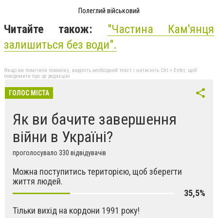
Полеглий військовий
Читайте також:
"Частина Кам'янця
залишиться без води".
Якщо ви помітили помилку, виділіть необхідний текст і натисніть Ctrl + Enter, щоб
повідомити про це редакцію
ГОЛОС МІСТА
Як ви бачите завершення
війни в Україні?
проголосувало 330 відвідувачів
Можна поступитись територією, щоб зберегти
життя людей.
35,5%
Тільки вихід на кордони 1991 року!