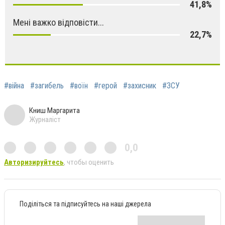
41,8%
Мені важко відповісти...
22,7%
#війна
#загибель
#воїн
#герой
#захисник
#ЗСУ
Книш Маргарита
Журналіст
0,0
Авторизируйтесь
, чтобы оценить
Поділіться та підписуйтесь на наші джерела