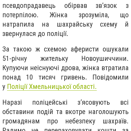
псевдопрадавець обірвав звʼязок з
потерпілою. Жінка зрозуміла, що
натрапила на шахрайську схему й
звернулася до поліції.
За такою ж схемою аферисти ошукали
51-річну жительку Новоушиччини.
Купуючи неіснуючі дрова, жінка втратила
понад 10 тисяч гривень.
Повідомили
у
Поліції Хмельницької області.
Наразі поліцейські з’ясовують всі
обставини подій та вкотре наголошують
громадянам про небезпеку шахраїв.
Радимо не перераховувати кошти за