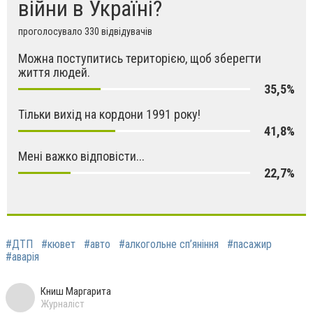
війни в Україні?
проголосувало 330 відвідувачів
Можна поступитись територією, щоб зберегти
життя людей.
35,5%
Тільки вихід на кордони 1991 року!
41,8%
Мені важко відповісти...
22,7%
#ДТП
#кювет
#авто
#алкогольне сп’яніння
#пасажир
#аварія
Книш Маргарита
Журналіст