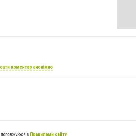
сати коментар анонімно
я погоджуюся з
Правилами сайту