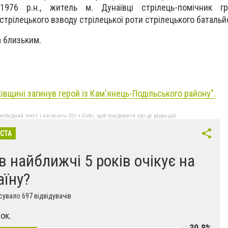
1976 р.н., житель м. Дунаївці стрілець-помічник гр
стрілецького взводу стрілецької роти стрілецького батальй
а близьким.
івщині загинув герой із Кам'янець-Подільського району".
бхідний текст і натисніть Ctrl + Enter, щоб повідомити про це редакцію
ІСТА
в найближчі 5 років очікує на
аїну?
увало 697 відвідувачів
ок.
30,8%