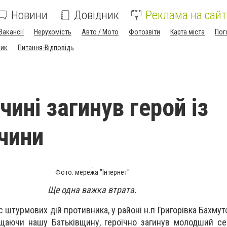
Новини
Довідник
Реклама на сайт
Вакансії
Нерухомість
Авто / Мото
Фотозвіти
Карта міста
Пог
ник
Питання-Відповідь
ині загинув герой із
чини
Фото: мережа "Інтернет"
Ще одна важка втрата.
с штурмових дій противника, у районі н.п Григорівка Бахмут
хищаючи нашу Батьківщину, героїчно загинув молодший 