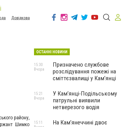
і
ода
Довідкова
ОСТАННІ НОВИНИ
Призначено службове
15:30
Вчора
розслідування пожежі на
сміттєзвалищі у Кам’янці
У Кам’янці-Подільському
15:21
Вчора
патрульні виявили
нетверезого водія
ського району,
На Камʼянеччині двоє
15:11
сержант Шимко