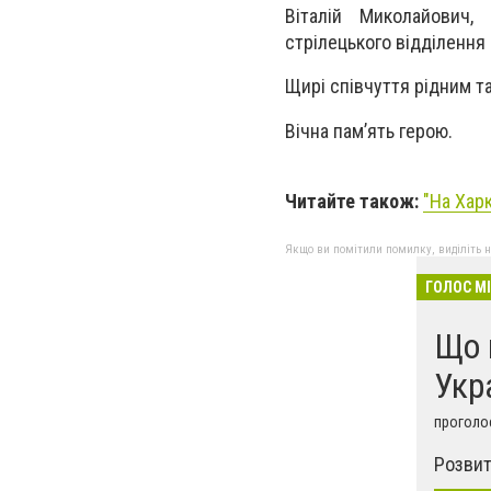
Віталій Миколайович, 
стрілецького відділення 
Щирі співчуття рідним т
Вічна пам’ять герою.
Читайте також:
"На Харк
Якщо ви помітили помилку, виділіть нео
ГОЛОС М
Що 
Укр
проголос
Розвит