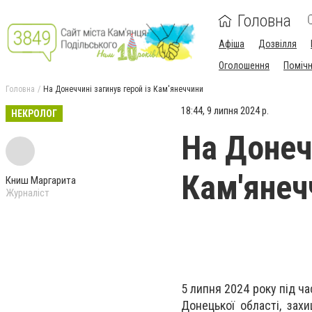
Головна
Афіша
Дозвілля
Оголошення
Поміч
Головна
На Донеччині загинув герой із Кам'янеччини
18:44, 9 липня 2024 р.
НЕКРОЛОГ
На Донечч
Кам'янеч
Книш Маргарита
Журналіст
5 липня 2024 року під ча
Донецької області, за