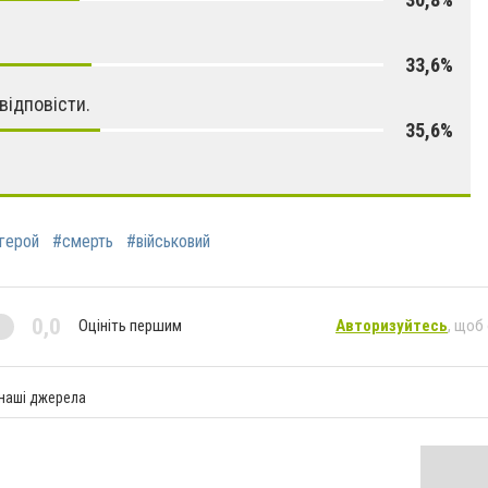
33,6%
відповісти.
35,6%
герой
#смерть
#військовий
0,0
Оцініть першим
Авторизуйтесь
, щоб
 наші джерела