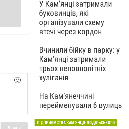
У Кам’янці затримали
буковинців, які
організували схему
втечі через кордон
Вчинили бійку в парку: у
Кам’янці затримали
трьох неповнолітніх
хуліганів
🙂
На Камʼянеччині
перейменували 6 вулиць
ПІДПРИЄМСТВА КАМ'ЯНЦЯ-ПОДІЛЬСЬКОГО
Додати