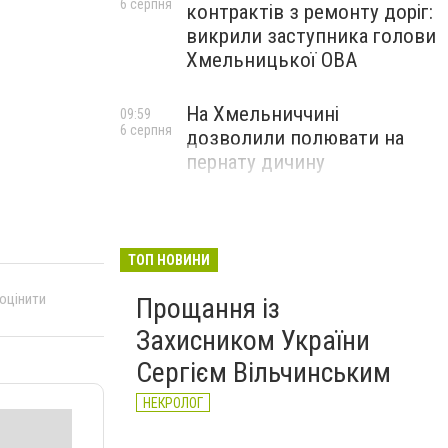
6 серпня
контрактів з ремонту доріг:
викрили заступника голови
Хмельницької ОВА
На Хмельниччині
09:59
6 серпня
дозволили полювати на
пернату дичину
ТОП НОВИНИ
 оцінити
Прощання із
Захисником України
Сергієм Вільчинським
НЕКРОЛОГ