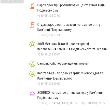
Happy простір - розвитковий центр у Кам'янці-
Подільському
+380(68)328-07-09
Студія здорової посмішки - стоматологія у
Кам’янці-Подільському
+380(98)890-87-21
ФОП Мельник Віталій - пасажирські
перевезення Кам’янця-Подільського та України
+380(96)255-35-84
Camping-city, інформаційний портал
Капітал-Буд - продаж квартир у новобудовах
Кам’янця-Подільського
+380(98)008-19-00
SORRISO - стоматологічна клініка у Кам'янці-
Подільському
+380(98)587-43-61, +380(98)077-81-35, +380(97)375-77-72, +380(97)982-31-07