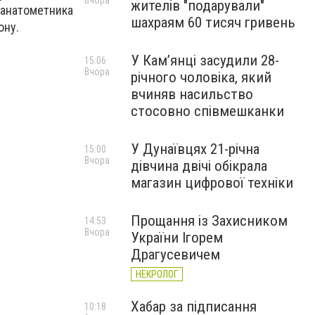
Вчора
жителів "подарували"
анатометника
шахраям 60 тисяч гривень
ону.
У Камʼянці засудили 28-
15:06
Вчора
річного чоловіка, який
вчиняв насильство
стосовно співмешканки
У Дунаївцях 21-річна
15:00
Вчора
дівчина двічі обікрала
магазин цифрової техніки
Прощання із Захисником
14:53
Вчора
України Ігорем
Драгусевичем
НЕКРОЛОГ
Хабар за підписання
10:18