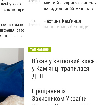
4 серпня
міській лікарні за липень
едені у книжці
народилося 56 малюків
нфліктів, при
Частина Кам'янця
10:14
ться з самого
4 серпня
залишилась без води
 дихання стає
ття, так і на
ТОП НОВИНИ
Вʼїхав у квітковий кіоск:
у Камʼянці трапилася
ДТП
Прощання із
Захисником України