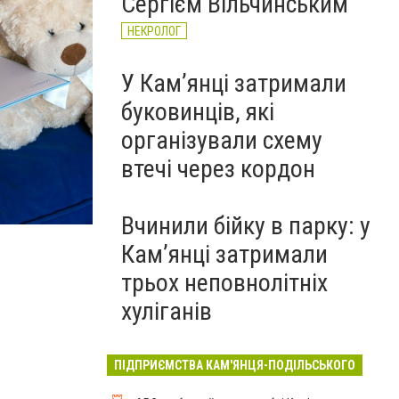
Сергієм Вільчинським
НЕКРОЛОГ
У Кам’янці затримали
буковинців, які
організували схему
втечі через кордон
Фото: "Onde Publishing"
Вчинили бійку в парку: у
Кам’янці затримали
трьох неповнолітніх
хуліганів
ПІДПРИЄМСТВА КАМ'ЯНЦЯ-ПОДІЛЬСЬКОГО