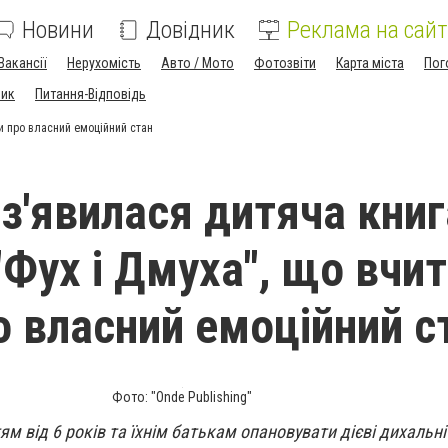
Новини
Довідник
Реклама на сайт
Вакансії
Нерухомість
Авто / Мото
Фотозвіти
Карта міста
Пог
ник
Питання-Відповідь
ти про власний емоційний стан
 з'явилася дитяча книг
"Фух і Дмуха", що вчи
о власний емоційний с
Фото: "Onde Publishing"
м від 6 років та їхнім батькам опановувати дієві дихальні 