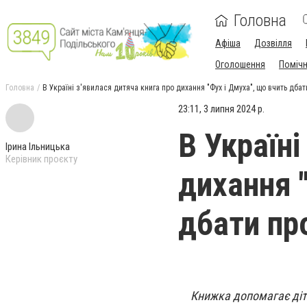
Головна
Афіша
Дозвілля
Оголошення
Поміч
Головна
В Україні з'явилася дитяча книга про дихання "Фух і Дмуха", що вчить дба
23:11, 3 липня 2024 р.
В Україні
Ірина Ільницька
Керівник проєкту
дихання 
дбати пр
Книжка допомагає дітя