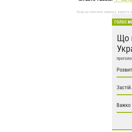
Якщо ви помітили помилку, виділіть нео
ГОЛОС М
Що 
Укр
проголос
Розвит
Застій.
Важко 