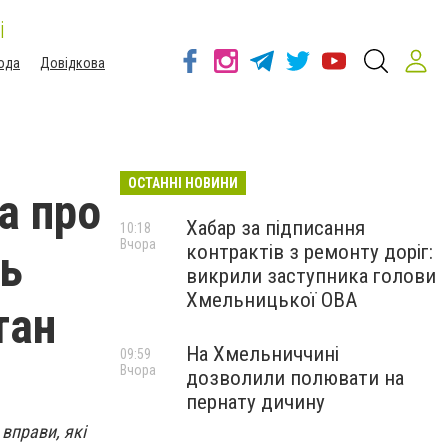
і
ода
Довідкова
ОСТАННІ НОВИНИ
а про
Хабар за підписання
10:18
Вчора
контрактів з ремонту доріг:
ть
викрили заступника голови
Хмельницької ОВА
тан
На Хмельниччині
09:59
Вчора
дозволили полювати на
пернату дичину
вправи, які