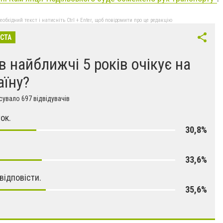
бхідний текст і натисніть Ctrl + Enter, щоб повідомити про це редакцію
ІСТА
в найближчі 5 років очікує на
аїну?
увало 697 відвідувачів
ок.
30,8%
33,6%
відповісти.
35,6%