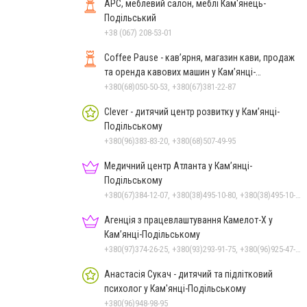
АРС, меблевий салон, меблі Кам'янець-
Подільський
+38 (067) 208-53-01
Coffee Pause - кав’ярня, магазин кави, продаж
та оренда кавових машин у Кам’янці-
Подільському
+380(68)050-50-53, +380(67)381-22-87
Clever - дитячий центр розвитку у Кам’янці-
Подільському
+380(96)383-83-20, +380(68)507-49-95
Медичний центр Атланта у Кам’янці-
Подільському
+380(67)384-12-07, +380(38)495-10-80, +380(38)495-10-70
Агенція з працевлаштування Камелот-Х у
Кам’янці-Подільському
+380(97)374-26-25, +380(93)293-91-75, +380(96)925-47-71, +380(73)327-54-83
Анастасія Сукач - дитячий та підлітковий
психолог у Кам'янці-Подільському
+380(96)948-98-95