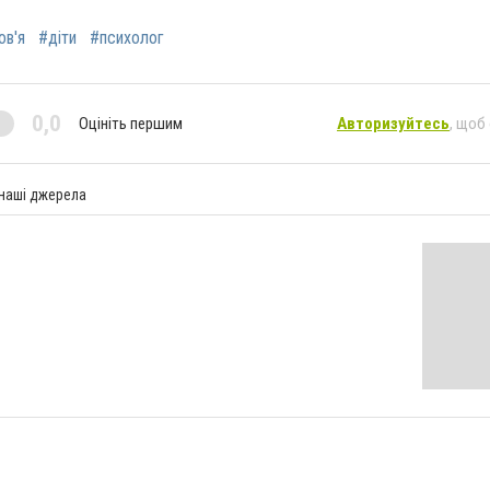
ов'я
#діти
#психолог
0,0
Оцініть першим
Авторизуйтесь
, щоб
 наші джерела