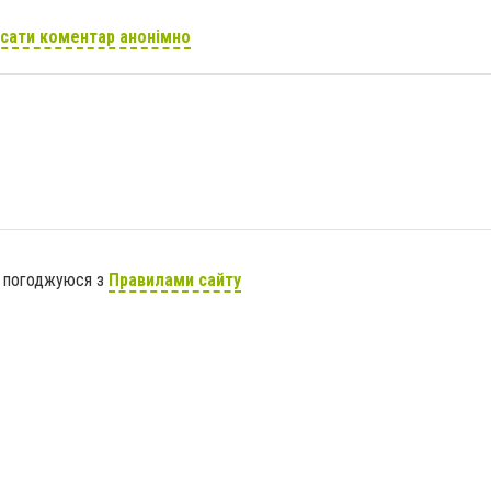
сати коментар анонімно
я погоджуюся з
Правилами сайту