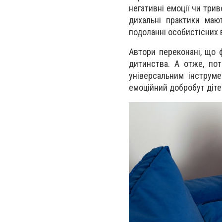
негативні емоції чи трив
дихальні практики мают
подоланні особистісних в
Автори переконані, що 
дитинства. А отже, пот
універсальним інструме
емоційний добробут діте