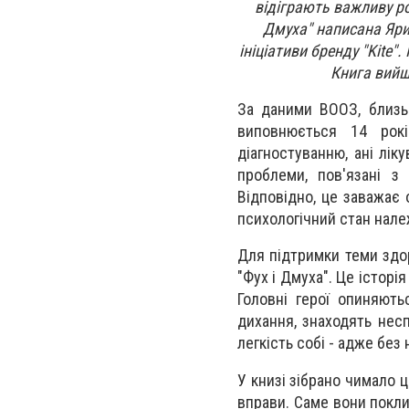
відіграють важливу ро
Дмуха" написана Яр
ініціативи бренду "Kite"
Книга вийш
За даними ВООЗ, близь
виповнюється 14 рокі
діагностуванню, ані лік
проблеми, пов'язані з
Відповідно, це заважає 
психологічний стан належ
Для підтримки теми здор
"Фух і Дмуха". Це історі
Головні герої опиняют
дихання, знаходять несп
легкість собі - адже без
У книзі зібрано чимало ц
вправи. Саме вони покли