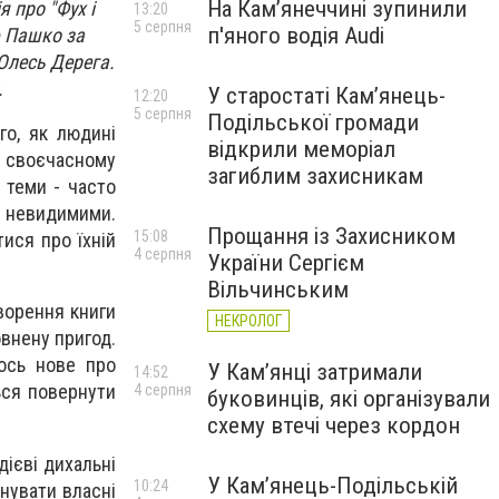
На Камʼянеччині зупинили
 про "Фух і
13:20
5 серпня
п'яного водія Audi
 Пашко за
 Олесь Дерега.
.
У старостаті Кам’янець-
12:20
5 серпня
Подільської громади
о, як людині
відкрили меморіал
 своєчасному
загиблим захисникам
 теми - часто
 невидимими.
Прощання із Захисником
15:08
тися про їхній
4 серпня
України Сергієм
Вільчинським
ворення книги
НЕКРОЛОГ
овнену пригод.
щось нове про
У Кам’янці затримали
14:52
ься повернути
4 серпня
буковинців, які організували
схему втечі через кордон
дієві дихальні
У Кам’янець-Подільській
10:24
нувати власні