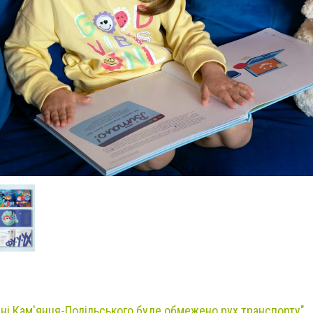
ині Кам'янця-Подільського буде обмежено рух транспорту"
.