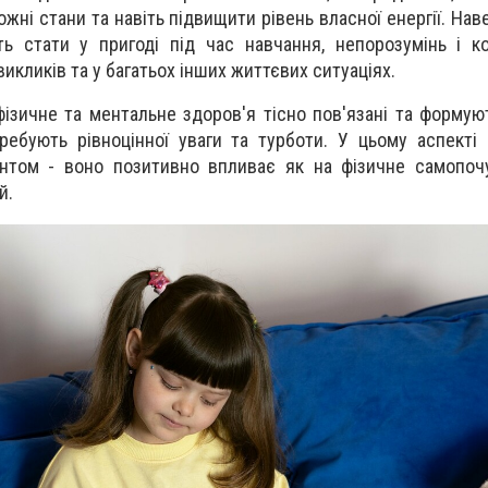
ожні стани та навіть підвищити рівень власної енергії. Нав
ь стати у пригоді під час навчання, непорозумінь і ко
икликів та у багатьох інших життєвих ситуаціях.
фізичне та ментальне здоров'я тісно пов'язані та формую
ребують рівноцінної уваги та турботи. У цьому аспекті
нтом - воно позитивно впливає як на фізичне самопочу
й.