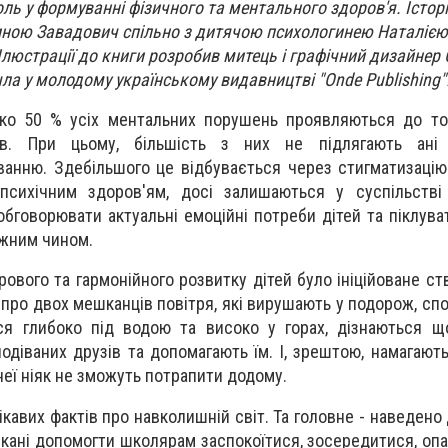
ль у формуванні фізичного та ментального здоров'я. Історія
иною Завадович спільно з дитячою психологинею Наталією
. Ілюстрації до книги розробив митець і графічний дизайнер
ла у молодому українському видавництві "Onde Publishing"
ко 50 % усіх ментальних порушень проявляються до тог
в. При цьому, більшість з них не підлягають ані
уванню. Здебільшого це відбувається через стигматизацію
 психічним здоров'ям, досі залишаються у суспільстві
обговорювати актуальні емоційні потреби дітей та піклува
ним чином.​​
ового та гармонійного розвитку дітей було ініційоване ст
я про двох мешканців повітря, які вирушають у подорож, сп
ься глибоко під водою та високо у горах, дізнаються 
одіваних друзів та допомагають їм. І, зрештою, намагают
 неї ніяк не зможуть потрапити додому.
ікавих фактів про навколишній світ. Та головне - наведено 
кані допомогти школярам заспокоїтися, зосередитися, опа