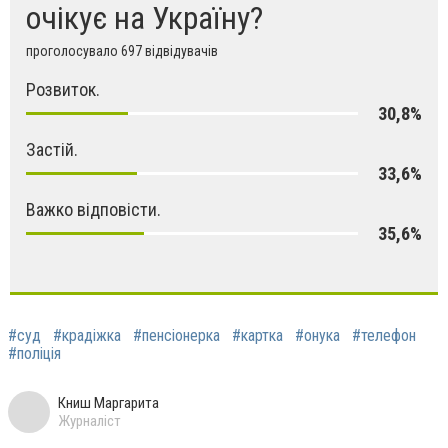
очікує на Україну?
проголосувало 697 відвідувачів
Розвиток.
30,8%
Застій.
33,6%
Важко відповісти.
35,6%
#суд
#крадіжка
#пенсіонерка
#картка
#онука
#телефон
#поліція
Книш Маргарита
Журналіст