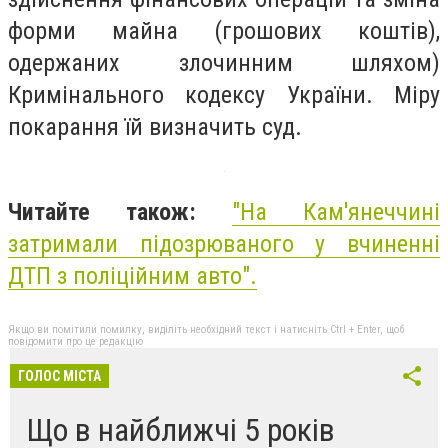
форми майна (грошових коштів),
одержаних злочинним шляхом)
Кримінального кодексу України. Міру
покарання їй визначить суд.
Читайте також:
"На Кам'янеччині
затримали підозрюваного у вчиненні
ДТП з поліційним авто".
Якщо ви помітили помилку, виділіть необхідний текст і натисніть Ctrl + Enter, щоб
повідомити про це редакцію
ГОЛОС МІСТА
Що в найближчі 5 років