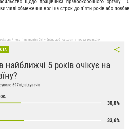
асильство щодо працівника правоохоронного органу". С
вигляді обмеження волі на строк до п'яти років або позба
бхідний текст і натисніть Ctrl + Enter, щоб повідомити про це редакцію
ІСТА
в найближчі 5 років очікує на
аїну?
увало 697 відвідувачів
ок.
30,8%
33,6%