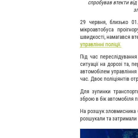
спробував втекти від
з
29 червня, близько 01.
мікроавтобуса проігнор
швидкості, намагався вт
управлінні поліції.
Під час переслідування
ситуації на дорозі та,
автомобілем управління 
час. Двоє поліціянтів о
Для зупинки транспорт
зброю в бік автомобіля п
На розшук зловмисника б
розшукали та затримали 