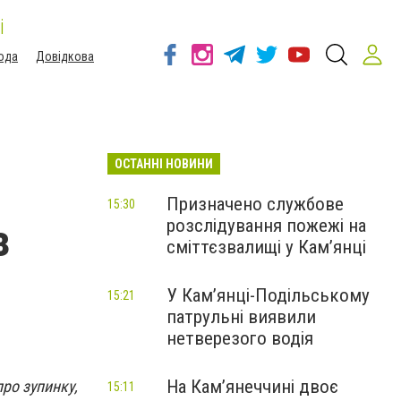
і
ода
Довідкова
ОСТАННІ НОВИНИ
Призначено службове
15:30
розслідування пожежі на
з
сміттєзвалищі у Кам’янці
У Кам’янці-Подільському
15:21
патрульні виявили
нетверезого водія
На Камʼянеччині двоє
ро зупинку,
15:11