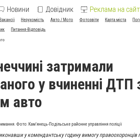
Новини
Довідник
Реклама на сайт
Вакансії
Нерухомість
Авто / Мото
Фотозвіти
Карта міста
Пог
ник
Питання-Відповідь
вто
неччині затримали
аного у вчиненні ДТП 
им авто
римання. Фото: Кам’янець-Подільське районне управління поліції
иконавши у комендантську годину вимогу правоохоронців п