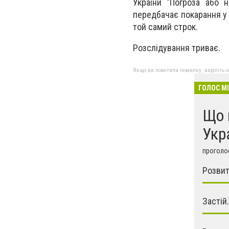
України "Погроза або н
передбачає покарання у 
той самий строк.
Розслідування триває.
Якщо ви помітили помилку, виділіть нео
ГОЛОС М
Що 
Укр
проголос
Розвит
Застій.