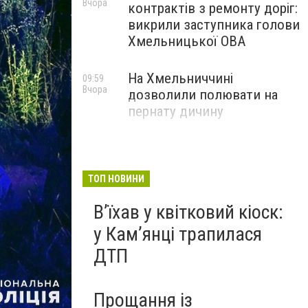
Вчора
контрактів з ремонту доріг:
викрили заступника голови
Хмельницької ОВА
На Хмельниччині
09:59
Вчора
дозволили полювати на
пернату дичину
ТОП НОВИНИ
Вʼїхав у квітковий кіоск:
у Камʼянці трапилася
ДТП
Прощання із
Фото: Кам’янець-Подільського районного управління