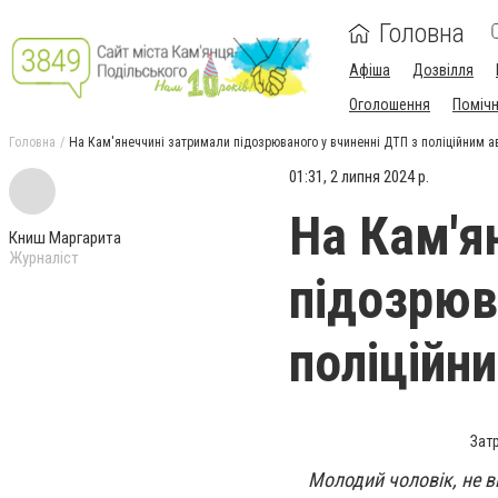
Головна
Афіша
Дозвілля
Оголошення
Поміч
Головна
На Кам'янеччині затримали підозрюваного у вчиненні ДТП з поліційним а
01:31, 2 липня 2024 р.
На Кам'я
Книш Маргарита
Журналіст
підозрюв
поліційн
Зат
Молодий чоловік, не в