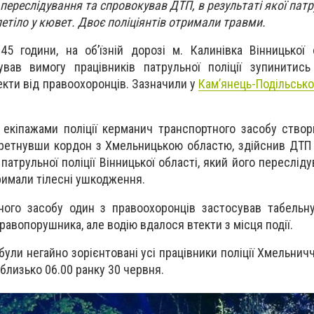
 переслідування та спровокував ДТП, в результаті якої пат
летіло у кювет. Двоє поліціянтів отримали травми.
45 години, на об’їзній дорозі м. Калинівка Вінницької 
ував вимогу працівників патрульної поліції зупинитис
екти від правоохоронців. Зазначили у
Кам’янець-Подільськ
 екіпажами поліції керманич транспортного засобу створ
 перетнувши кордон з Хмельницькою областю, здійснив ДТП
патрульної поліції Вінницької області, який його переслід
тримали тілесні ушкодження.
ного засобу один з правоохоронців застосував табельн
равопорушника, але водію вдалося втекти з місця події.
ули негайно зорієнтовані усі працівники поліції Хмельнич
близько 06.00 ранку 30 червня.