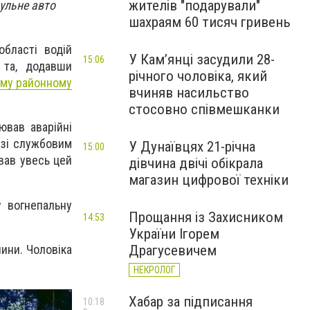
жителів "подарували"
рульне авто
шахраям 60 тисяч гривень
області водій
У Камʼянці засудили 28-
15:06
ь та, додавши
річного чоловіка, який
ому районному
вчиняв насильство
стосовно співмешканки
ював аварійні
 зі службовим
У Дунаївцях 21-річна
15:00
ував увесь цей
дівчина двічі обікрала
магазин цифрової техніки
у вогнепальну
Прощання із Захисником
14:53
України Ігорем
чини. Чоловіка
Драгусевичем
НЕКРОЛОГ
Хабар за підписання
10:18