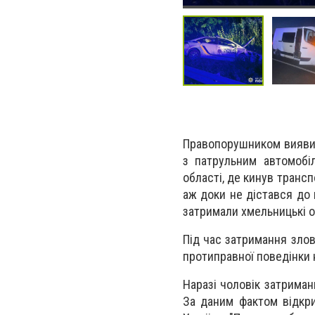
Правопорушником виявив
з патрульним автомобі
області, де кинув трансп
аж доки не дістався до 
затримали хмельницькі о
Під час затримання зло
протиправної поведінки 
Наразі чоловік затриман
За даним фактом відкри