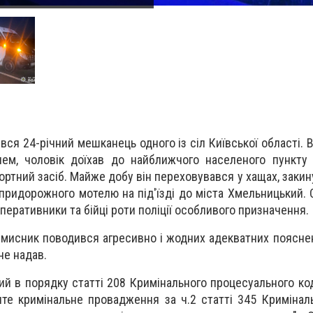
ся 24-річний мешканець одного із сіл Київської області.
лем, чоловік доїхав до найближчого населеного пункту
ортний засіб. Майже добу він переховувався у хащах, закин
придорожного мотелю на під'їзді до міста Хмельницький. 
перативники та бійці роти поліції особливого призначення.
вмисник поводився агресивно і жодних адекватних поясне
не надав.
ий в порядку статті 208 Кримінального процесуального код
те кримінальне провадження за ч.2 статті 345 Кримінал