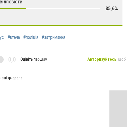
відповісти.
35,6%
ус
#втеча
#поліція
#затримання
0,0
Оцініть першим
Авторизуйтесь
, щоб
 наші джерела