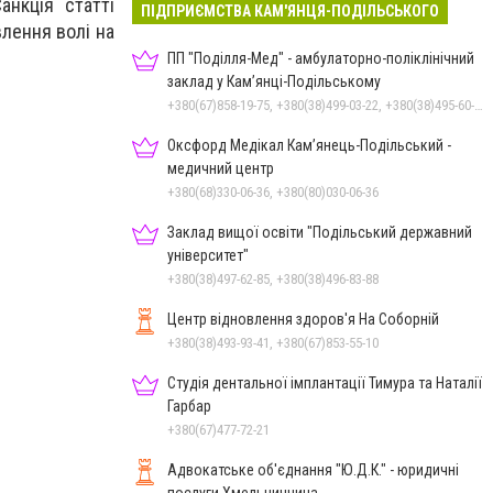
анкція статті
ПІДПРИЄМСТВА КАМ'ЯНЦЯ-ПОДІЛЬСЬКОГО
влення волі на
ПП "Поділля-Мед" - амбулаторно-поліклінічний
заклад у Кам’янці-Подільському
+380(67)858-19-75, +380(38)499-03-22, +380(38)495-60-27
Оксфорд Медікал Кам’янець-Подільський -
медичний центр
+380(68)330-06-36, +380(80)030-06-36
Заклад вищої освіти "Подільський державний
університет"
+380(38)497-62-85, +380(38)496-83-88
Центр відновлення здоров'я На Соборній
+380(38)493-93-41, +380(67)853-55-10
Студія дентальної імплантації Тимура та Наталії
Гарбар
+380(67)477-72-21
Адвокатське об'єднання "Ю.Д.К." - юридичні