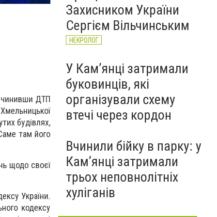
Захисником України
Сергієм Вільчинським
НЕКРОЛОГ
У Кам’янці затримали
буковинців, які
організували схему
 Вчинивши ДТП
 Хмельницької
втечі через кордон
утих будівлях,
Саме там його
Вчинили бійку в парку: у
Кам’янці затримали
нь щодо своєї
трьох неповнолітніх
хуліганів
ексу України.
ьного кодексу