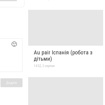
🙂
Au pair Іспанія (робота з
дітьми)
14:52, 2 серпня
Додати