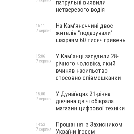
7 серпня
патрульні виявили
нетверезого водія
На Камʼянеччині двоє
15:11
7 серпня
жителів "подарували"
шахраям 60 тисяч гривень
У Камʼянці засудили 28-
15:06
7 серпня
річного чоловіка, який
вчиняв насильство
стосовно співмешканки
У Дунаївцях 21-річна
15:00
7 серпня
дівчина двічі обікрала
магазин цифрової техніки
Прощання із Захисником
14:53
7 серпня
України Ігорем