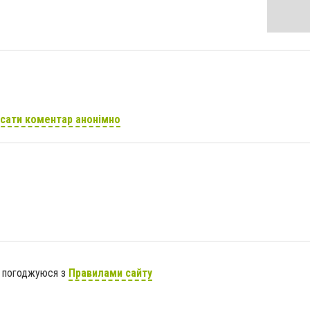
сати коментар анонімно
я погоджуюся з
Правилами сайту