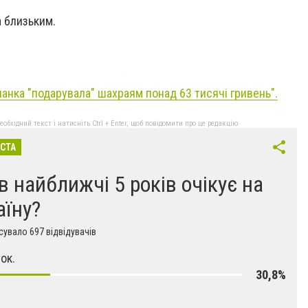
а близьким.
чанка "подарувала" шахраям понад 63 тисячі гривень".
бхідний текст і натисніть Ctrl + Enter, щоб повідомити про це редакцію
ІСТА
в найближчі 5 років очікує на
аїну?
увало 697 відвідувачів
ок.
30,8%