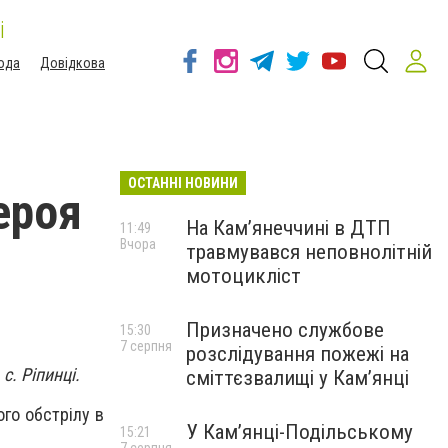
і
ода
Довідкова
ОСТАННІ НОВИНИ
ероя
На Кам’янеччині в ДТП
11:49
Вчора
травмувався неповнолітній
мотоцикліст
Призначено службове
15:30
7 серпня
розслідування пожежі на
с. Ріпинці.
сміттєзвалищі у Кам’янці
ого обстрілу в
У Кам’янці-Подільському
15:21