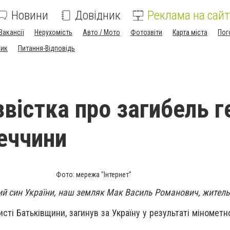
Новини
Довідник
Реклама на сайт
Вакансії
Нерухомість
Авто / Мото
Фотозвіти
Карта міста
Пог
ник
Питання-Відповідь
звістка про загибель г
неччини
Фото: мережа "Інтернет"
ий син України, наш земляк Мак Василь Романович, житель 
сті Батьківщини, загинув за Україну у результаті мінометн