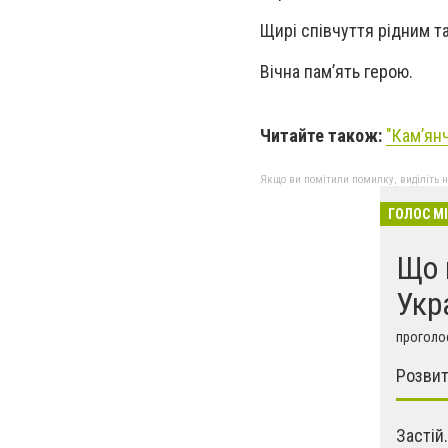
Щирі співчуття рідним т
Вічна пам’ять герою.
Читайте також:
"Камʼян
Якщо ви помітили помилку, виділіть нео
ГОЛОС М
Що 
Укр
проголос
Розвит
Застій.