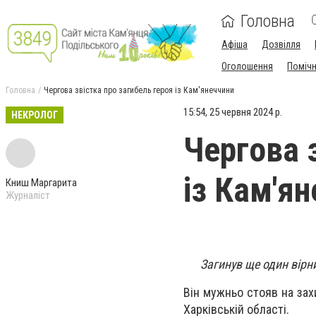
Головна
Афіша
Дозвілля
Оголошення
Поміч
Головна
Чергова звістка про загибель героя із Кам'янеччини
15:54, 25 червня 2024 р.
НЕКРОЛОГ
Чергова 
із Кам'я
Книш Маргарита
Журналіст
Загинув ще один вірн
Він мужньо стояв на захи
Харківській області.