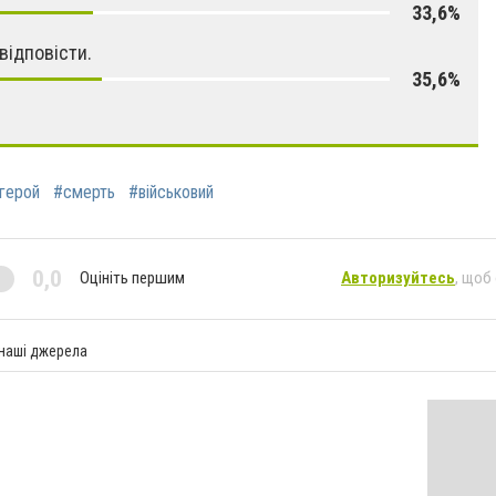
33,6%
відповісти.
35,6%
герой
#смерть
#військовий
0,0
Оцініть першим
Авторизуйтесь
, щоб
 наші джерела