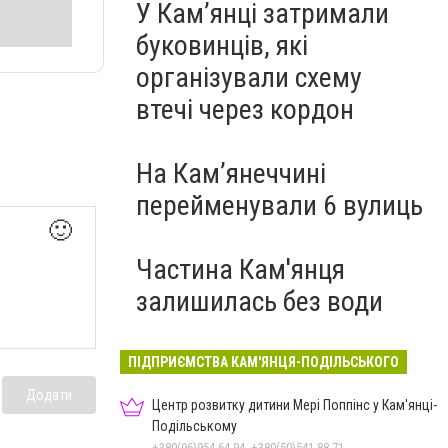
У Кам’янці затримали
буковинців, які
організували схему
втечі через кордон
На Камʼянеччині
перейменували 6 вулиць
🙂
Частина Кам'янця
залишилась без води
ПІДПРИЄМСТВА КАМ'ЯНЦЯ-ПОДІЛЬСЬКОГО
Додати
Центр розвитку дитини Мері Поппінс у Кам'янці-
Подільському
+380(96)954-64-94, +380(50)541-88-71