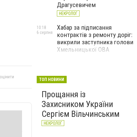
Драгусевичем
НЕКРОЛОГ
Хабар за підписання
10:18
6 серпня
контрактів з ремонту доріг:
викрили заступника голови
Хмельницької ОВА
 оцінити
ТОП НОВИНИ
Прощання із
Захисником України
Сергієм Вільчинським
НЕКРОЛОГ