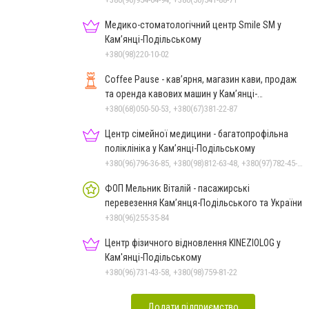
Медико-стоматологічний центр Smile SM у
Кам’янці-Подільському
+380(98)220-10-02
Coffee Pause - кав’ярня, магазин кави, продаж
та оренда кавових машин у Кам’янці-
Подільському
+380(68)050-50-53, +380(67)381-22-87
Центр сімейної медицини - багатопрофільна
поліклініка у Кам’янці-Подільському
+380(96)796-36-85, +380(98)812-63-48, +380(97)782-45-70
ФОП Мельник Віталій - пасажирські
перевезення Кам’янця-Подільського та України
+380(96)255-35-84
Центр фізичного відновлення KINEZIOLOG у
Кам'янці-Подільському
+380(96)731-43-58, +380(98)759-81-22
Додати підприємство