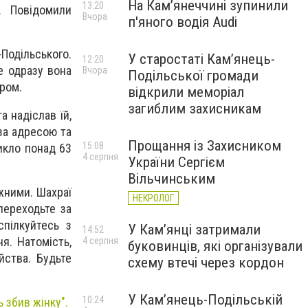
На Камʼянеччині зупинили
13:20
а.
Повідомили
Вчора
п'яного водія Audi
Подільського.
У старостаті Кам’янець-
12:20
е одразу вона
Вчора
Подільської громади
ром.
відкрили меморіал
загиблим захисникам
а надіслав їй,
за адресою та
Прощання із Захисником
15:08
никло понад 63
4 серпня
України Сергієм
Вільчинським
ежними. Шахраї
НЕКРОЛОГ
переходьте за
пілкуйтесь з
У Кам’янці затримали
14:52
я. Натомість,
4 серпня
буковинців, які організували
ства. Будьте
схему втечі через кордон
У Кам’янець-Подільській
10:24
ь збив жінку".