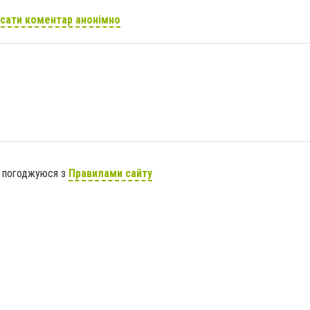
сати коментар анонімно
я погоджуюся з
Правилами сайту