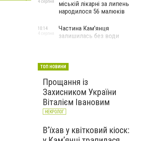
4 серпня
міській лікарні за липень
народилося 56 малюків
Частина Кам'янця
10:14
4 серпня
залишилась без води
ТОП НОВИНИ
Прощання із
Захисником України
Віталієм Івановим
НЕКРОЛОГ
Вʼїхав у квітковий кіоск:
у Камʼянці трапилася