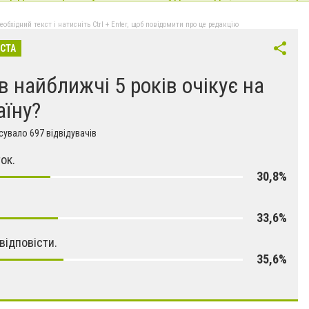
бхідний текст і натисніть Ctrl + Enter, щоб повідомити про це редакцію
ІСТА
в найближчі 5 років очікує на
аїну?
увало 697 відвідувачів
ок.
30,8%
33,6%
відповісти.
35,6%