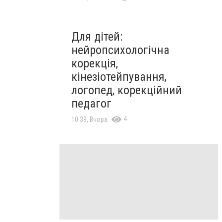
Для дітей:
нейропсихологічна
корекція,
кінезіотейпування,
логопед, корекційний
педагог
4
10:39, Вчора