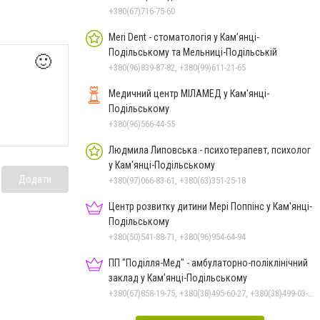
+380(67)716-75-60
Meri Dent - стоматологія у Кам’янці-
Подільському та Мельниці-Подільській
🙂
+380(96)839-87-82, +380(99)611-21-65
Медичний центр МІЛАМЕД у Кам'янці-
Подільському
+380(96)566-44-55
Людмила Липовська - психотерапевт, психолог
у Кам'янці-Подільському
Додати
+380(97)066-83-61, +380(63)351-25-18
Центр розвитку дитини Мері Поппінс у Кам'янці-
Подільському
+380(50)541-88-71, +380(96)954-64-94
ПП "Поділля-Мед" - амбулаторно-поліклінічний
заклад у Кам’янці-Подільському
+380(67)858-19-75, +380(38)495-60-27, +380(38)499-03-22