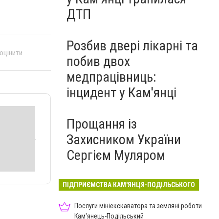
ДТП
Розбив двері лікарні та
 оцінити
побив двох
медпрацівниць:
інцидент у Кам'янці
Прощання із
Захисником України
Сергієм Муляром
ПІДПРИЄМСТВА КАМ'ЯНЦЯ-ПОДІЛЬСЬКОГО
Послуги мініекскаватора та земляні роботи
Кам'янець-Подільський