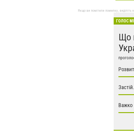
Якщо ви помітили помилку, виділіть нео
ГОЛОС М
Що 
Укр
проголос
Розвит
Застій.
Важко 