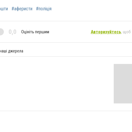
ошти
#аферисти
#поліція
0,0
Оцініть першим
Авторизуйтесь
, щоб
 наші джерела