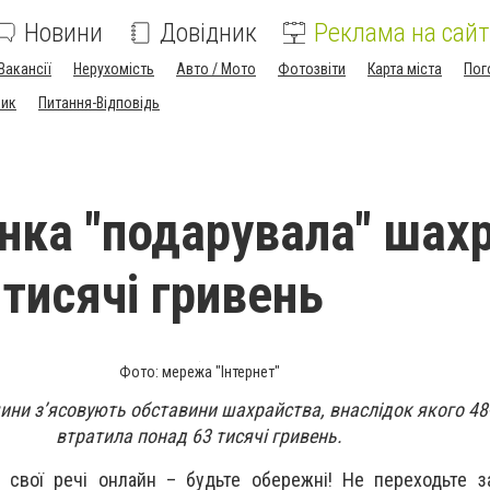
Новини
Довідник
Реклама на сайт
Вакансії
Нерухомість
Авто / Мото
Фотозвіти
Карта міста
Пог
ник
Питання-Відповідь
нка "подарувала" шах
 тисячі гривень
Фото: мережа "Інтернет"
ини з’ясовують обставини шахрайства, внаслідок якого 48-
втратила понад 63 тисячі гривень.
 свої речі онлайн – будьте обережні! Не переходьте з