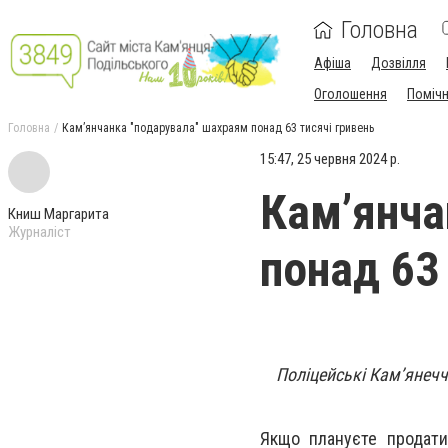
Головна
Афіша
Дозвілля
Оголошення
Поміч
Головна
Камʼянчанка "подарувала" шахраям понад 63 тисячі гривень
15:47, 25 червня 2024 р.
Камʼянча
Книш Маргарита
Журналіст
понад 63
Поліцейські Кам’янечч
Якщо плануєте продати