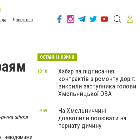
і
ода
Довідкова
ОСТАННІ НОВИНИ
раям
Хабар за підписання
10:18
контрактів з ремонту доріг:
викрили заступника голови
Хмельницької ОВА
На Хмельниччині
09:59
річна жінка
дозволили полювати на
пернату дичину
а невідомими