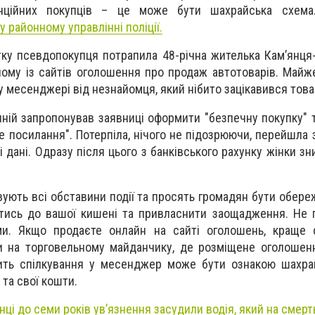
енційних покупців – це може бути шахрайська схем
 районному управлінні поліції.
тку псевдопокупця потрапила 48-річна жителька Кам’янця-
ному із сайтів оголошення про продаж автотоварів. Майж
 месенджері від незнайомця, який нібито зацікавився това
нній запропонував заявниці оформити "безпечну покупку" т
е посилання". Потерпіла, нічого не підозрюючи, перейшла 
і дані. Одразу після цього з банківського рахунку жінки з
овують всі обставини події та просять громадян бути обер
татись до вашої кишені та привласнити заощадження. Не 
и. Якщо продаєте онлайн на сайті оголошень, краще с
 на торговельному майданчику, де розміщене оголошенн
ить спілкування у месенджер може бути ознакою шахрай
 та свої кошти.
нці до семи років ув’язнення засудили водія, який на смерт