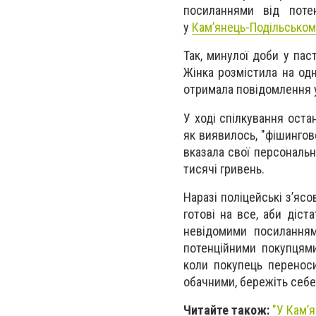
посиланнями від пот
у
Кам’янець-Подільському
Так, минулої доби у пас
Жінка розмістила на од
отримала повідомлення у
У ході спілкування оста
як виявилось, "фішингов
вказала свої персональн
тисячі гривень.
Наразі поліцейські з’яс
готові на все, аби діс
невідомими посиланням
потенційними покупцями
коли покупець перенос
обачними, бережіть себе
Читайте також:
"У Кам’я