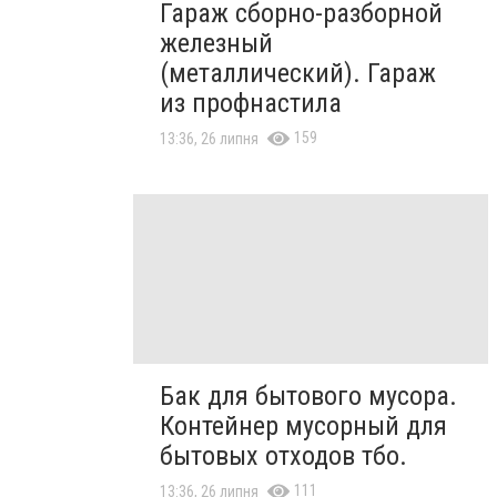
Гараж сборно-разборной
железный
(металлический). Гараж
из профнастила
159
13:36, 26 липня
Бак для бытового мусора.
Контейнер мусорный для
бытовых отходов тбо.
111
13:36, 26 липня