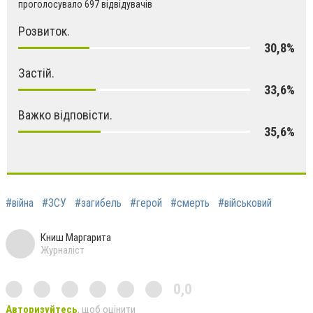
проголосувало 697 відвідувачів
Розвиток.
30,8%
Застій.
33,6%
Важко відповісти.
35,6%
#війна
#ЗСУ
#загибель
#герой
#смерть
#військовий
Книш Маргарита
Журналіст
0,0
Авторизуйтесь
, щоб оцінити