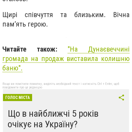
Щирі співчуття та близьким. Вічна
пам’ять герою.
Читайте також:
"На Дунаєвеччині
громада на продаж виставила колишню
баню".
Якщо ви помітили помилку, виділіть необхідний текст і натисніть Ctrl + Enter, щоб
повідомити про це редакцію
ГОЛОС МІСТА
Що в найближчі 5 років
очікує на Україну?