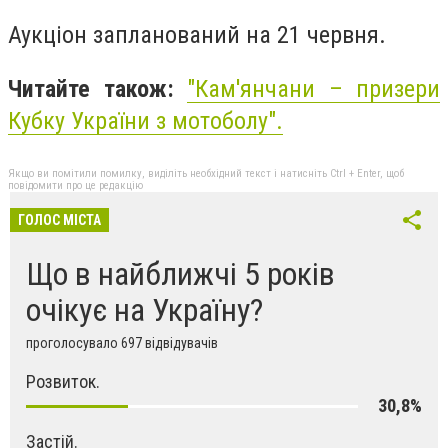
Аукціон запланований на 21 червня.
Читайте також:
"Кам'янчани – призери
Кубку України з мотоболу".
Якщо ви помітили помилку, виділіть необхідний текст і натисніть Ctrl + Enter, щоб
повідомити про це редакцію
ГОЛОС МІСТА
Що в найближчі 5 років
очікує на Україну?
проголосувало 697 відвідувачів
Розвиток.
30,8%
Застій.