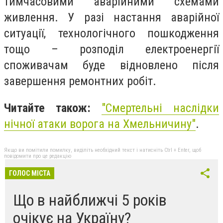
тимчасовими аварійними схемами
живлення. У разі настання аварійної
ситуації, технологічного пошкодження
тощо – розподіл електроенергії
споживачам буде відновлено після
завершення ремонтних робіт.
Читайте також:
"
Смертельні наслідки
нічної атаки ворога на Хмельничину"
.
Якщо ви помітили помилку, виділіть необхідний текст і натисніть Ctrl + Enter, щоб
повідомити про це редакцію
ГОЛОС МІСТА
Що в найближчі 5 років
очікує на Україну?