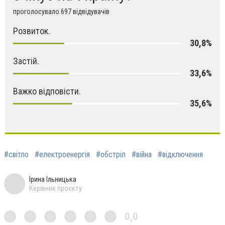
проголосувало 697 відвідувачів
Розвиток.
30,8%
Застій.
33,6%
Важко відповісти.
35,6%
#світло
#електроенергія
#обстріл
#війна
#відключення
Ірина Ільницька
Керівник проєкту
0,0