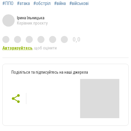
#ППО
#атака
#обстріл
#війна
#військові
Ірина Ільницька
Керівник проєкту
0,0
Авторизуйтесь
, щоб оцінити
Поділіться та підписуйтесь на наші джерела