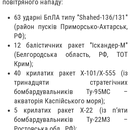
повітряного нападу:
63 ударні БпЛА типу "Shahed-136/131"
(район пусків Приморсько-Ахтарськ,
РФ);
12 балістичних ракет "Іскандер-М"
(Белгородська область, РФ, ТОТ
Крим);
40 крилатих ракет Х-101/Х-555 (із
тринадцяти стратегічних
бомбардувальників Ту-95МС –
акваторія Каспійського моря);
5 крилатих ракет Х-22 (із п’яти
бомбардувальників Ту-22М3 –
Ростовська обл., РФ);