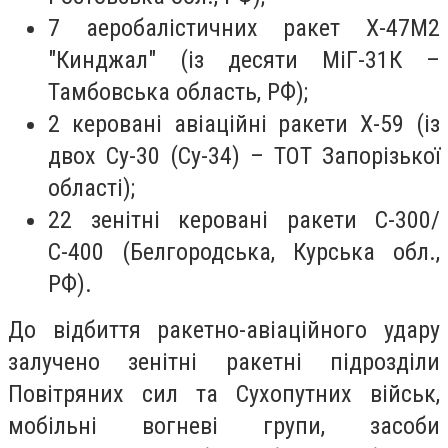
7 аеробалістичних ракет Х-47М2
"Кинджал" (із десяти МіГ-31К –
Тамбовська область, РФ);
2 керовані авіаційні ракети Х-59 (із
двох Су-30 (Су-34) – ТОТ Запорізької
області);
22 зенітні керовані ракети С-300/
С-400 (Белгородська, Курська обл.,
РФ).
До відбиття ракетно-авіаційного удару
залучено зенітні ракетні підрозділи
Повітряних сил та Сухопутних військ,
мобільні вогневі групи, засоби