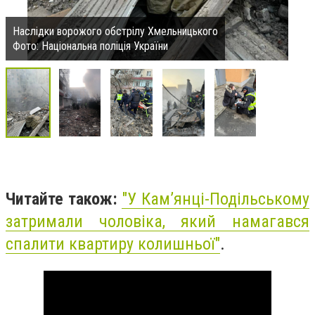
Наслідки ворожого обстрілу Хмельницького
Фото: Національна поліція України
Читайте також:
"
У Кам’янці-Подільському
затримали чоловіка, який намагався
спалити квартиру колишньої"
.