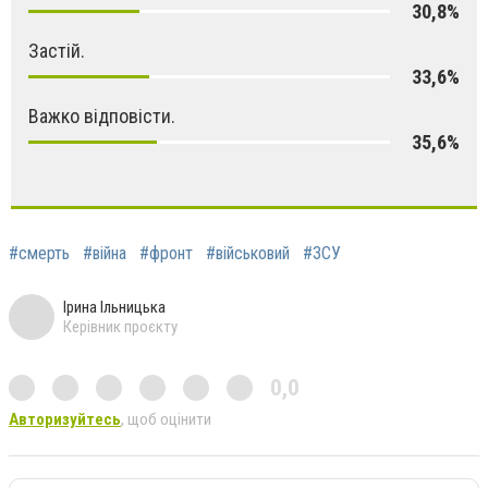
30,8%
Застій.
33,6%
Важко відповісти.
35,6%
#смерть
#війна
#фронт
#військовий
#ЗСУ
Ірина Ільницька
Керівник проєкту
0,0
Авторизуйтесь
, щоб оцінити