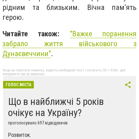
рідним та близьким. Вічна пам’ять
герою.
Читайте також:
"
Важке поранення
забрало життя військового з
Дунаєвеччини"
.
Якщо ви помітили помилку, виділіть необхідний текст і натисніть Ctrl + Enter, щоб
повідомити про це редакцію
ГОЛОС МІСТА
Що в найближчі 5 років
очікує на Україну?
проголосувало 697 відвідувачів
Розвиток.