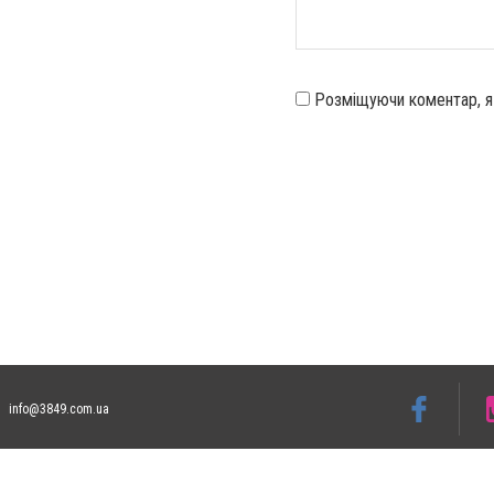
Розміщуючи коментар, 
info@3849.com.ua
Допускається цитування матеріалів без отримання попередньої згоди 3849.com.ua за
відкритого для пошукових систем гіперпосилання на цитовані статті не нижче друго