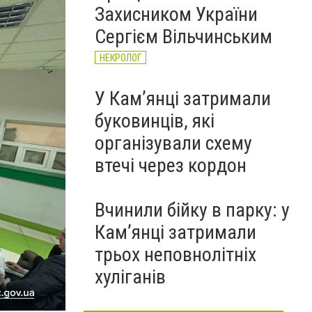
Захисником України
Сергієм Вільчинським
НЕКРОЛОГ
У Кам’янці затримали
буковинців, які
організували схему
втечі через кордон
Вчинили бійку в парку: у
Кам’янці затримали
трьох неповнолітніх
хуліганів
Фото: Регіональний сервісний центр Хмельницький