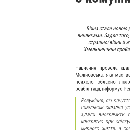
Війна стала новою 
викликами. Задля того,
страшної війни й 
Хмельниччини пройшл
Навчання провела квал
Маліновська, яка має в
психолог обласної ліка
реабілітації, інформує Р
Розуміння, які почут
цивільним складно ус
зуміли виокремити п
конкретно при спілку
мирного життя, а соц