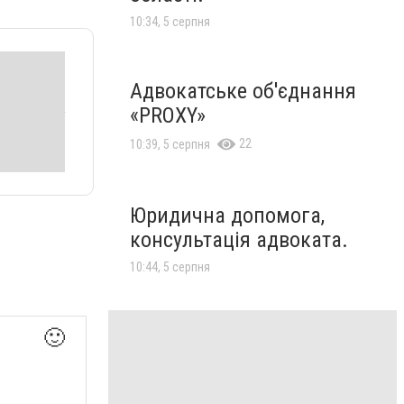
10:34, 5 серпня
Адвокатське об'єднання
«PROXY»
22
10:39, 5 серпня
Юридична допомога,
консультація адвоката.
10:44, 5 серпня
🙂