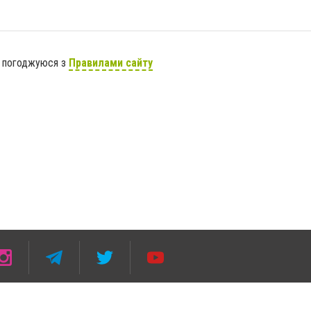
я погоджуюся з
Правилами сайту
 умови розміщення в тексті обов'язкового посилання на 3849.com.ua - Сайт міста Кам
го абзацу в тексті або в якості джерела. Порушення виняткових прав переслідується З