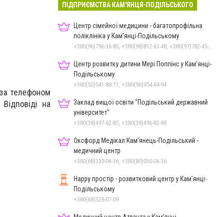
ПІДПРИЄМСТВА КАМ'ЯНЦЯ-ПОДІЛЬСЬКОГО
Центр сімейної медицини - багатопрофільна
поліклініка у Кам’янці-Подільському
+380(96)796-36-85, +380(98)812-63-48, +380(97)782-45-70
Центр розвитку дитини Мері Поппінс у Кам'янці-
Подільському
+380(50)541-88-71, +380(96)954-64-94
 за телефоном
Заклад вищої освіти "Подільський державний
 Відповіді на
університет"
+380(38)497-62-85, +380(38)496-83-88
Оксфорд Медікал Кам’янець-Подільський -
медичний центр
+380(68)330-06-36, +380(80)030-06-36
Happy простір - розвитковий центр у Кам'янці-
Подільському
+380(68)328-07-09