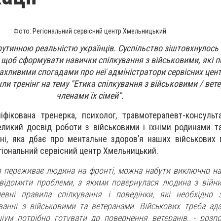
Фото: Регіональний сервісний центр Хмельницький
рутинною реальністю українців. Суспільство зіштовхнулось
 щоб сформувати навички спілкування з військовими, які п
жахливими спогадами про неї адміністратори сервісних цен
и тренінг на тему "Етика спілкування з військовими / вет
членами їх сімей".
іфікована тренерка, психолог, травмотерапевт-консуль
еликий досвід роботи з військовими і їхніми родинами та
рні, яка дбає про ментальне здоров’я наших військових п
егіональний сервісний центр Хмельницький.
тя переживає людина на фронті, можна набути виключно на 
відомити проблеми, з якими повернулася людина з війни
евні правила спілкування і поведінки, які необхідно 
ванні з військовими та ветеранами. Військових треба ад
іум потрібно готувати до повернення ветеранів, - розп