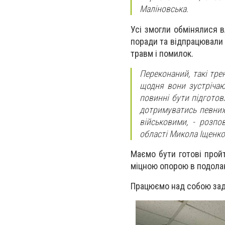
Маліновська.
Усі змогли обмінялися 
поради та відпрацювали 
травм і помилок.
Переконаний, такі тре
щодня вони зустрічаю
повинні бути підготов
дотримуватись певних 
військовими, - розпо
області Микола Іщенко
Маємо бути готові прой
міцною опорою в подолан
Працюємо над собою зад