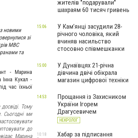
жителів "подарували"
шахраям 60 тисяч гривень
У Камʼянці засудили 28-
15:06
 з новими
річного чоловіка, який
овернулися зі
вчиняв насильство
трів МВС
стосовно співмешканки
еранами та
У Дунаївцях 21-річна
15:00
тант - Марина
дівчина двічі обікрала
 Інна Кукал -
магазин цифрової техніки
ід час їхньої
Прощання із Захисником
14:53
України Ігорем
досвіді. Тому
Драгусевичем
. Сьогодні ми
НЕКРОЛОГ
застосовувати
аптовувати до
Хабар за підписання
10:18
овідає Марина