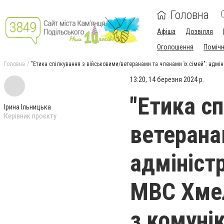
Головна
Афіша
Дозвілля
Оголошення
Поміч
Головна
"Етика спілкування з військовими/ветеранами та членами їх сімей": адмі
13:20, 14 березня 2024 р.
"Етика с
Ірина Ільницька
Керівник проєкту
ветерана
адмініст
МВС Хмел
з комунік