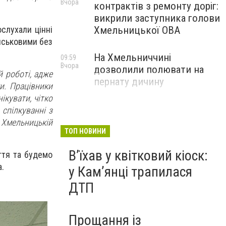
Вчора
контрактів з ремонту доріг:
викрили заступника голови
слухали цінні
Хмельницької ОВА
ійськовими без
На Хмельниччині
09:59
Вчора
дозволили полювати на
й роботі, адже
пернату дичину
и. Працівники
ікувати, чітко
спілкуванні з
 Хмельницькій
ТОП НОВИНИ
Вʼїхав у квітковий кіоск:
ття та будемо
.
у Камʼянці трапилася
ДТП
Прощання із