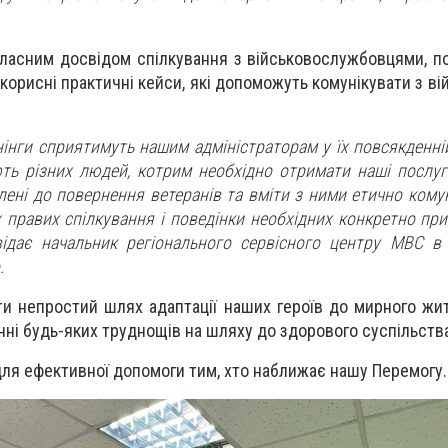
власним досвідом спілкування з військовослужбовцями, по
корисні практичні кейси, які допоможуть комунікувати з в
нінги сприятимуть нашим адміністраторам у їх повсякденні
ть різних людей, котрим необхідно отримати наші послуг
лені до повернення ветеранів та вміти з ними етично комун
правих спілкування і поведінки необхідних конкретно при 
відає начальник регіонального сервісного центру МВС в
.
ти непростий шлях адаптації наших героїв до мирного жи
ні будь-яких труднощів на шляху до здорового суспільства
ля ефективної допомоги тим, хто наближає нашу Перемогу.