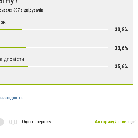
увало 697 відвідувачів
ок.
30,8%
33,6%
відповісти.
35,6%
інвалідність
0,0
Оцініть першим
Авторизуйтесь
, щоб