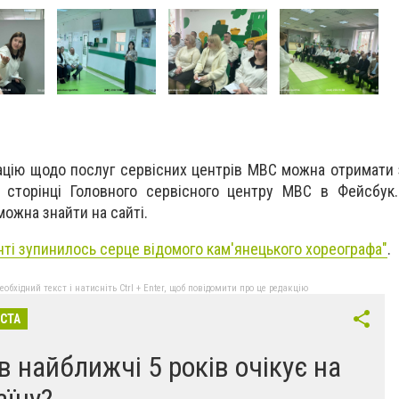
ацію щодо послуг сервісних центрів МВС можна отримати
 сторінці Головного сервісного центру МВС в Фейсбук.
ожна знайти на сайті.
нті зупинилось серце відомого кам'янецького хореографа"
.
бхідний текст і натисніть Ctrl + Enter, щоб повідомити про це редакцію
ІСТА
в найближчі 5 років очікує на
аїну?