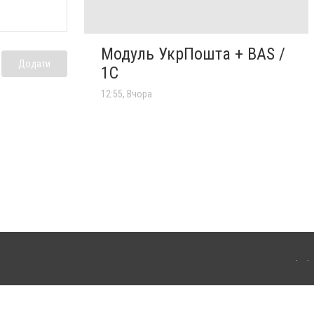
Модуль УкрПошта + BAS /
Додати
1C
12:55, Вчора
'янця-Подільського. Для інтернет-видань обов'язкове розміщення прямого,
аконом.