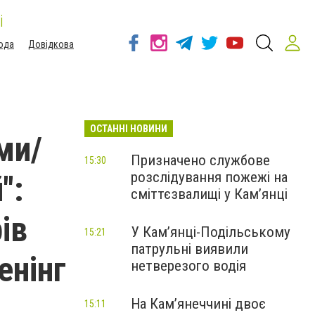
і
ода
Довідкова
ОСТАННІ НОВИНИ
ми/
Призначено службове
15:30
розслідування пожежі на
":
сміттєзвалищі у Кам’янці
ів
У Кам’янці-Подільському
15:21
патрульні виявили
енінг
нетверезого водія
На Камʼянеччині двоє
15:11