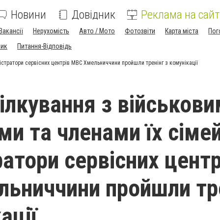
Новини
Довідник
Реклама на сайт
Вакансії
Нерухомість
Авто / Мото
Фотозвіти
Карта міста
Пог
ник
Питання-Відповідь
ністратори сервісних центрів МВС Хмельниччини пройшли тренінг з комунікації
пілкування з військови
ми та членами їх сімей
ратори сервісних центр
ьниччини пройшли тр
ації