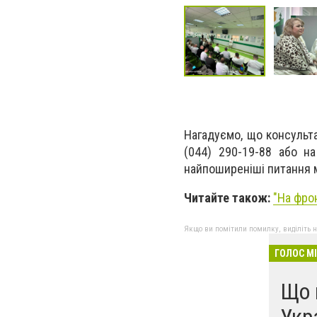
Нагадуємо, що консульт
(044) 290-19-88 або на
найпоширеніші питання м
Читайте також:
"
На фро
Якщо ви помітили помилку, виділіть нео
ГОЛОС М
Що 
Укр