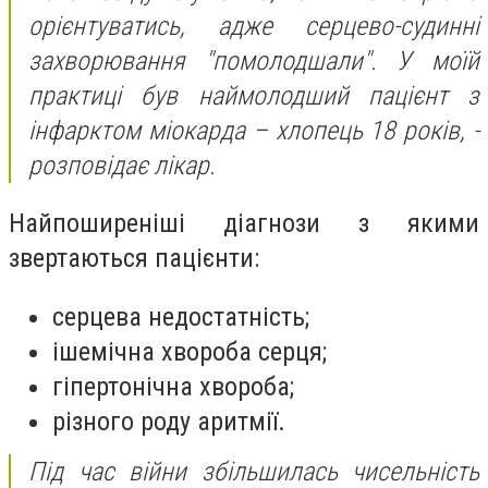
орієнтуватись, адже серцево-судинні
захворювання "помолодшали". У моїй
практиці був наймолодший пацієнт з
інфарктом міокарда – хлопець 18 років, -
розповідає лікар.
Найпоширеніші діагнози з якими
звертаються пацієнти:
серцева недостатність;
ішемічна хвороба серця;
гіпертонічна хвороба;
різного роду аритмії.
Під час війни збільшилась чисельність