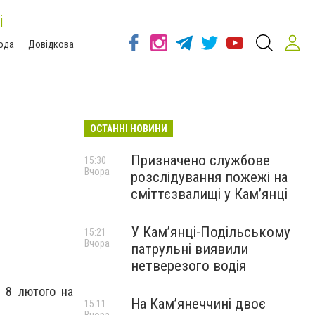
і
ода
Довідкова
ОСТАННІ НОВИНИ
Призначено службове
15:30
Вчора
розслідування пожежі на
сміттєзвалищі у Кам’янці
У Кам’янці-Подільському
15:21
Вчора
патрульні виявили
нетверезого водія
в 8 лютого на
На Камʼянеччині двоє
15:11