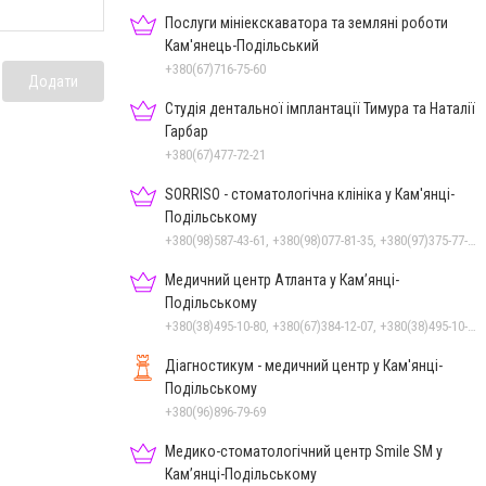
Послуги мініекскаватора та земляні роботи
Кам'янець-Подільський
+380(67)716-75-60
Додати
Студія дентальної імплантації Тимура та Наталії
Гарбар
+380(67)477-72-21
SORRISO - стоматологічна клініка у Кам'янці-
Подільському
+380(98)587-43-61, +380(98)077-81-35, +380(97)375-77-72, +380(97)982-31-07
Медичний центр Атланта у Кам’янці-
Подільському
+380(38)495-10-80, +380(67)384-12-07, +380(38)495-10-70
Діагностикум - медичний центр у Кам'янці-
Подільському
+380(96)896-79-69
Медико-стоматологічний центр Smile SM у
Кам’янці-Подільському