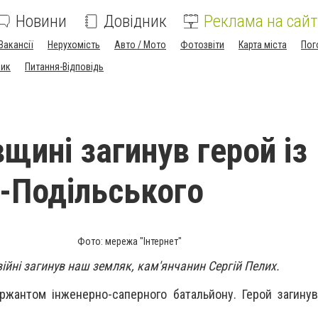
Новини
Довідник
Реклама на сайт
Вакансії
Нерухомість
Авто / Мото
Фотозвіти
Карта міста
Пог
ник
Питання-Відповідь
щині загинув герой із
-Подільського
Фото: мережа "Інтернет"
війні загинув наш земляк, кам'янчанин Сергій Пелих.
ржантом інженерно-саперного батальйону. Герой загину