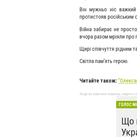
Він мужньо ніс важкий 
протистояв російським о
Війна забирає не просто
вчора разом мріяли про 
Щирі співчуття рідним т
Світла пам’ять герою.
Читайте також:
"Олекса
Якщо ви помітили помилку, виділіть нео
ГОЛОС М
Що 
Укр