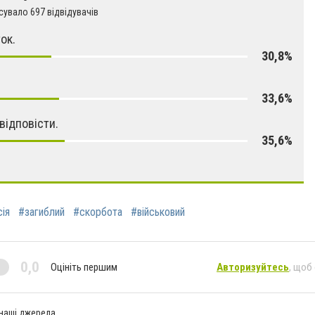
увало 697 відвідувачів
ок.
30,8%
33,6%
відповісти.
35,6%
ія
#загиблий
#скорбота
#військовий
0,0
Оцініть першим
Авторизуйтесь
, щоб
 наші джерела