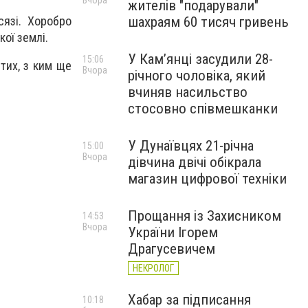
Вчора
жителів "подарували"
шахраям 60 тисяч гривень
сязі. Хоробро
ої землі.
У Камʼянці засудили 28-
15:06
 тих, з ким ще
Вчора
річного чоловіка, який
вчиняв насильство
стосовно співмешканки
У Дунаївцях 21-річна
15:00
Вчора
дівчина двічі обікрала
магазин цифрової техніки
Прощання із Захисником
14:53
Вчора
України Ігорем
Драгусевичем
НЕКРОЛОГ
Хабар за підписання
10:18