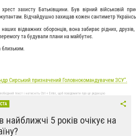
хрест захисту Батьківщини. Був вірний військовій при
купантам. Відчайдушно захищав кожен сантиметр Українськ
 наших відважних оборонців, вона забирає рідних, друзів,
перемогу та будували плани на майбутнє.
а близьким.
ндр Сирський призначений Головнокомандувачем ЗСУ".
бхідний текст і натисніть Ctrl + Enter, щоб повідомити про це редакцію
ІСТА
в найближчі 5 років очікує на
аїну?