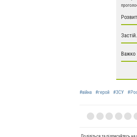
проголос
Розвит
Застій.
Важко 
#війна
#герой
#ЗСУ
#Рос
Поділіться та підписуйтесь на