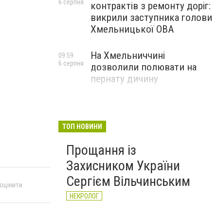
6 серпня
контрактів з ремонту доріг:
викрили заступника голови
Хмельницької ОВА
На Хмельниччині
09:59
6 серпня
дозволили полювати на
пернату дичину
ТОП НОВИНИ
Прощання із
Захисником України
Сергієм Вільчинським
 оцінити
НЕКРОЛОГ