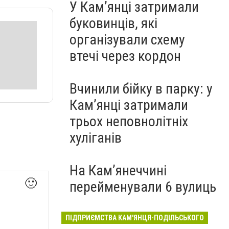
У Кам’янці затримали
буковинців, які
організували схему
втечі через кордон
Вчинили бійку в парку: у
Кам’янці затримали
трьох неповнолітніх
хуліганів
На Камʼянеччині
🙂
перейменували 6 вулиць
ПІДПРИЄМСТВА КАМ'ЯНЦЯ-ПОДІЛЬСЬКОГО