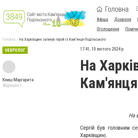
Головна
Афіша
Дозвілля
Оголошення
Поміч
Головна
На Харківщині загинув герой із Кам'янця-Подільського
17:41, 10 лютого 2024 р.
НЕКРОЛОГ
На Харків
Кам'янця
Книш Маргарита
Журналіст
На 
Сергій був головним се
Харківщині.