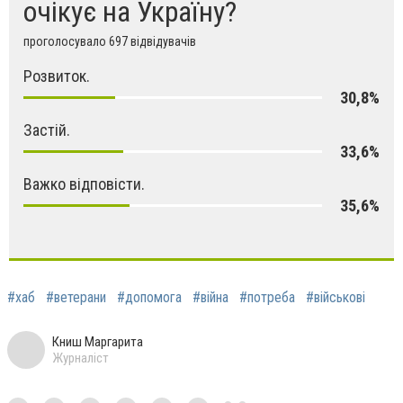
очікує на Україну?
проголосувало 697 відвідувачів
Розвиток.
30,8%
Застій.
33,6%
Важко відповісти.
35,6%
#хаб
#ветерани
#допомога
#війна
#потреба
#військові
Книш Маргарита
Журналіст