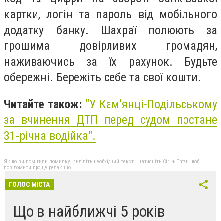
картки, логін та пароль від мобільного
додатку банку. Шахраї полюють за
грошима довірливих громадян,
наживаючись за їх рахунок. Будьте
обережні. Бережіть себе та свої кошти.
Читайте також:
"У Камʼянці-Подільському
за вчинення ДТП перед судом постане
31-річна водійка".
Якщо ви помітили помилку, виділіть необхідний текст і натисніть Ctrl + Enter, щоб
повідомити про це редакцію
ГОЛОС МІСТА
Що в найближчі 5 років