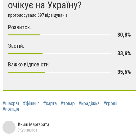
очікує на Україну?
проголосувало 697 відвідувачів
Розвиток.
30,8%
Застій.
33,6%
Важко відповісти.
35,6%
#шахраї
#фішинг
#карта
#товар
#крадіжка
#гроші
#поліція
Книш Маргарита
Журналіст