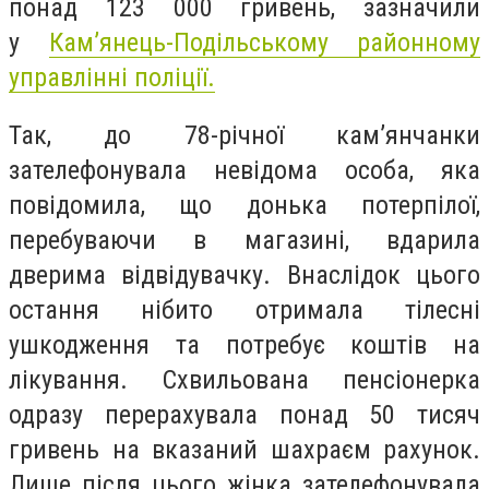
понад 123 000 гривень, з
азначили
у
Кам’янець-Подільському районному
управлінні поліції.
Так, до 78-річної камʼянчанки
зателефонувала невідома особа, яка
повідомила, що донька потерпілої,
перебуваючи в магазині, вдарила
дверима відвідувачку. Внаслідок цього
остання нібито отримала тілесні
ушкодження та потребує коштів на
лікування. Схвильована пенсіонерка
одразу перерахувала понад 50 тисяч
гривень на вказаний шахраєм рахунок.
Лише після цього жінка зателефонувала