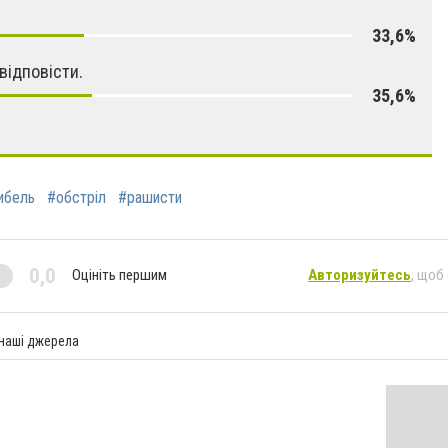
33,6%
відповісти.
35,6%
ибель
#обстріл
#рашисти
0,0
Оцініть першим
Авторизуйтесь
, щоб
 наші джерела