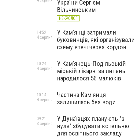
4 серпня
України Сергієм
Вільчинським
НЕКРОЛОГ
У Кам’янці затримали
14:52
4 серпня
буковинців, які організували
схему втечі через кордон
У Кам’янець-Подільській
10:24
4 серпня
міській лікарні за липень
народилося 56 малюків
Частина Кам'янця
10:14
4 серпня
залишилась без води
У Дунаївцях планують "з
09:21
3 серпня
нуля" збудувати котельню
для освітнього закладу