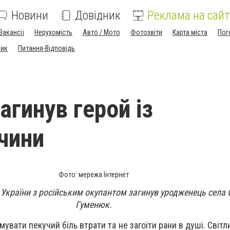
Новини
Довідник
Реклама на сайт
Вакансії
Нерухомість
Авто / Мото
Фотозвіти
Карта міста
Пог
ник
Питання-Відповідь
загинув герой із
чини
Фото: мережа Інтернет
 України з російським окупантом загинув уродженець села
Гуменюк.
увати пекучий біль втрати та не загоїти рани в душі. Світ