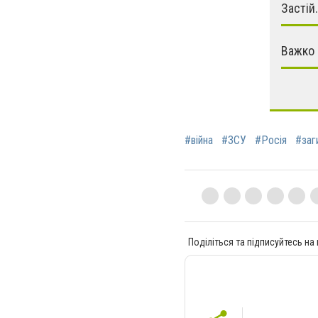
Застій.
Важко 
#війна
#ЗСУ
#Росія
#заг
Поділіться та підписуйтесь на