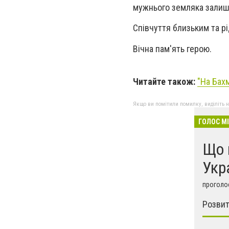
мужнього земляка залиш
Співчуття близьким та р
Вічна пам'ять герою.
Читайте також:
"На Бах
Якщо ви помітили помилку, виділіть нео
ГОЛОС М
Що 
Укр
проголос
Розвит