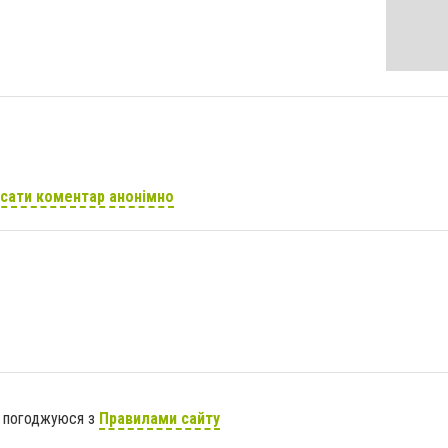
сати коментар анонімно
я погоджуюся з
Правилами сайту