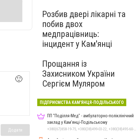
Розбив двері лікарні та
побив двох
медпрацівниць:
інцидент у Кам'янці
Прощання із
Захисником України
🙂
Сергієм Муляром
ПІДПРИЄМСТВА КАМ'ЯНЦЯ-ПОДІЛЬСЬКОГО
ПП "Поділля-Мед" - амбулаторно-поліклінічний
заклад у Кам’янці-Подільському
+380(67)858-19-75, +380(38)499-03-22, +380(38)495-60-27
Додати