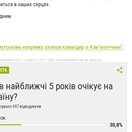
иться в наших серцях.
ідним.
мутському напрямку загинув командир із Кам'янеччини".
бхідний текст і натисніть Ctrl + Enter, щоб повідомити про це редакцію
ІСТА
в найближчі 5 років очікує на
аїну?
увало 697 відвідувачів
ок.
30,8%