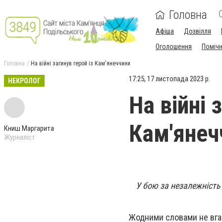
Головна
Афіша
Дозвілля
Оголошення
Поміч
Головна
На війні загинув герой із Кам'янеччини
17:25, 17 листопада 2023 р.
НЕКРОЛОГ
На війні 
Кам'янеч
Книш Маргарита
Журналіст
У бою за незалежність
Жодними словами не вгам