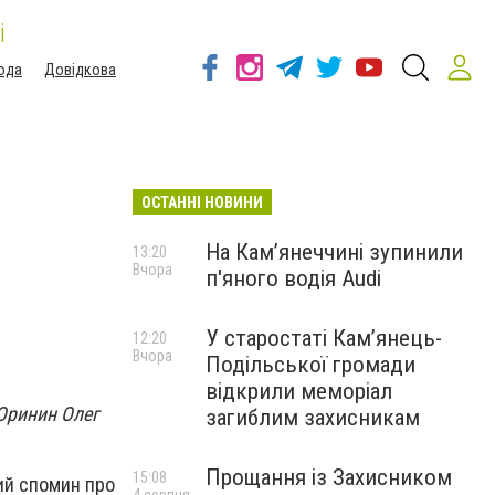
і
ода
Довідкова
ОСТАННІ НОВИНИ
На Камʼянеччині зупинили
13:20
Вчора
п'яного водія Audi
У старостаті Кам’янець-
12:20
Вчора
Подільської громади
відкрили меморіал
 Оринин Олег
загиблим захисникам
Прощання із Захисником
15:08
лий спомин про