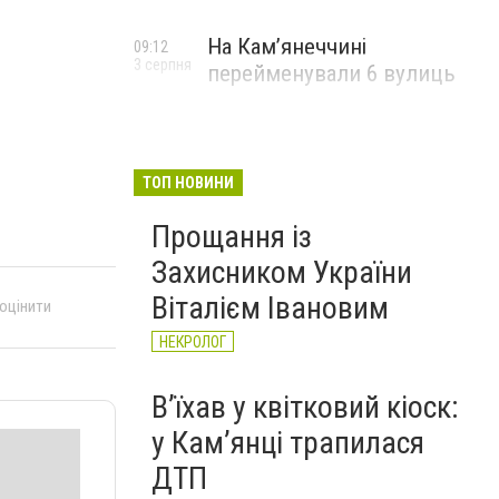
На Камʼянеччині
09:12
3 серпня
перейменували 6 вулиць
ТОП НОВИНИ
Прощання із
Захисником України
Віталієм Івановим
 оцінити
НЕКРОЛОГ
Вʼїхав у квітковий кіоск:
у Камʼянці трапилася
ДТП