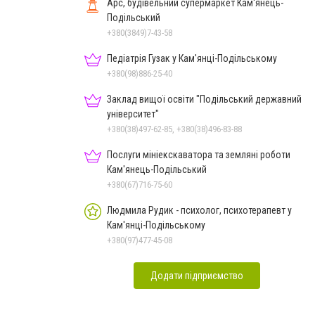
Арс, будівельний супермаркет Кам'янець-
Подільський
+380(3849)7-43-58
Педіатрія Гузак у Кам'янці-Подільському
+380(98)886-25-40
Заклад вищої освіти "Подільський державний
університет"
+380(38)497-62-85, +380(38)496-83-88
Послуги мініекскаватора та земляні роботи
Кам'янець-Подільський
+380(67)716-75-60
Людмила Рудик - психолог, психотерапевт у
Кам'янці-Подільському
+380(97)477-45-08
Додати підприємство