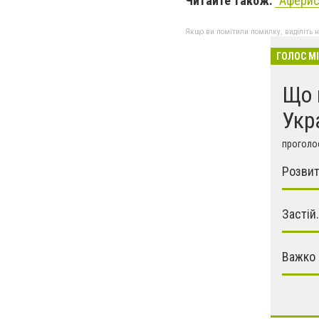
Читайте також:
"Аферис
Якщо ви помітили помилку, виділіть нео
ГОЛОС М
Що 
Укр
проголос
Розвит
Застій.
Важко 