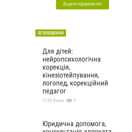
Додати підприємство
ОГОЛОШЕННЯ
Для дітей:
нейропсихологічна
корекція,
кінезіотейпування,
логопед, корекційний
педагог
4
10:39, Вчора
Юридична допомога,
консультація адвоката.