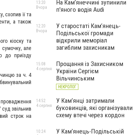
На Камʼянеччині зупинили
13:20
Вчора
п'яного водія Audi
, схопив її та
енти, а також
У старостаті Кам’янець-
12:20
Вчора
Подільської громади
відкрили меморіал
ого кіоску та
загиблим захисникам
 сумочку, але
о до приїзду
Прощання із Захисником
15:08
4 серпня
України Сергієм
чинцю за ч. 4
Вільчинським
бвинувальний
НЕКРОЛОГ
У Кам’янці затримали
о провадження
14:52
4 серпня
буковинців, які організували
У суд звільнив
схему втечі через кордон
овий строк на
У Кам’янець-Подільській
10:24