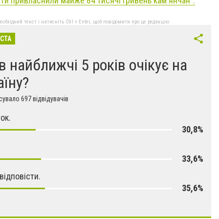
ти привласнили майже 84 тисячі гривень кам'янчан".
бхідний текст і натисніть Ctrl + Enter, щоб повідомити про це редакцію
ІСТА
в найближчі 5 років очікує на
аїну?
увало 697 відвідувачів
ок.
30,8%
33,6%
відповісти.
35,6%