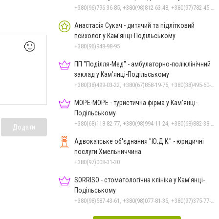
+380(96)796-36-85, +380(98)812-63-48, +380(97)782-45-70
Анастасія Сукач - дитячий та підлітковий
психолог у Кам'янці-Подільському
🙂
+380(96)948-98-95
ПП "Поділля-Мед" - амбулаторно-поліклінічний
заклад у Кам’янці-Подільському
+380(38)499-03-22, +380(67)858-19-75, +380(38)495-60-27
МОРЕ-МОРЕ - туристична фірма у Кам’янці-
Подільському
+380(68)118-82-77, +380(98)994-11-24, +380(68)882-38-28
Додати
Адвокатське об'єднання "Ю.Д.К." - юридичні
послуги Хмельниччина
+380(97)008-31-30
SORRISO - стоматологічна клініка у Кам'янці-
Подільському
+380(98)587-43-61, +380(98)077-81-35, +380(97)375-77-72, +380(97)982-31-07