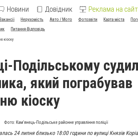
Новини
Довідник
Реклама на сайт
Вакансії
Нерухомість
Авто / Мото
Фотозвіти
Карта міста
Пог
ник
Питання-Відповідь
ю кіоску
ці-Подільському суди
ика, який пограбував
ню кіоску
Фото: Кам’янець-Подільське районне управління поліції
алась 24 липня близько 18:00 години по вулиці Князів Корі