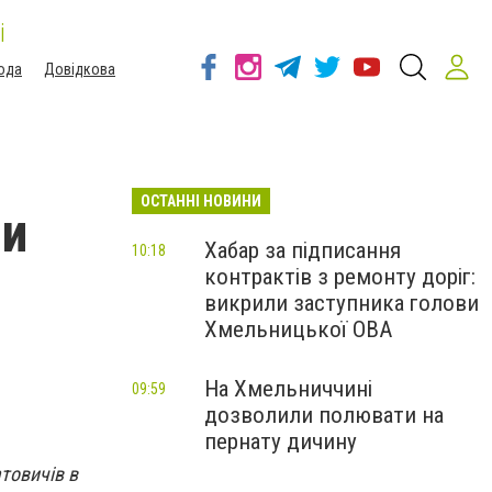
і
ода
Довідкова
ОСТАННІ НОВИНИ
ли
Хабар за підписання
10:18
контрактів з ремонту доріг:
викрили заступника голови
Хмельницької ОВА
На Хмельниччині
09:59
дозволили полювати на
пернату дичину
атовичів в