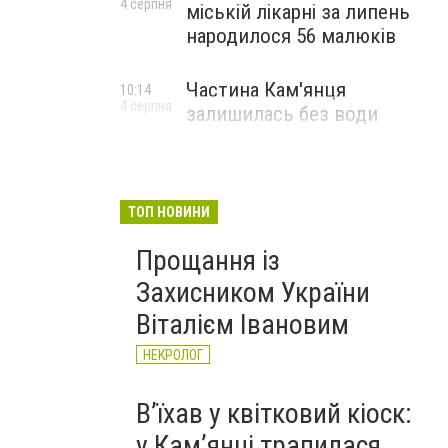
4 серпня
міській лікарні за липень
народилося 56 малюків
Частина Кам'янця
10:14
4 серпня
залишилась без води
ТОП НОВИНИ
Прощання із
Захисником України
Віталієм Івановим
НЕКРОЛОГ
Вʼїхав у квітковий кіоск:
у Камʼянці трапилася