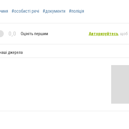
чиня
#особисті речі
#документи
#поліція
0,0
Оцініть першим
Авторизуйтесь
, щоб
 наші джерела