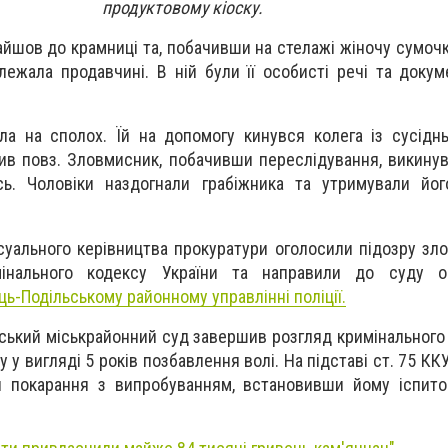
продуктовому кіоску.
айшов до крамниці та, побачивши на стелажі жіночу сумочку
лежала продавчині. В ній були її особисті речі та докум
ила на сполох. Їй на допомогу кинувся колега із сусіднь
див повз. Зловмисник, побачивши переслідування, викинув
ь. Чоловіки наздогнали грабіжника та утримували йог
суального керівництва прокуратури оголосили підозру зло
мінального кодексу України та направили до суду о
ць-Подільському районному управлінні поліції.
ський міськрайонний суд завершив розгляд кримінальног
у у вигляді 5 років позбавлення волі. На підставі ст. 75 КК
ня покарання з випробуванням, встановивши йому іспит