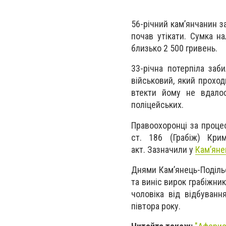
56-річний кам’янчанин з
почав утікати. Сумка на
близько 2 500 гривень.
33-річна потерпіла заб
військовий, який прохо
втекти йому не вдалос
поліцейських.
Правоохоронці за проце
ст. 186 (Грабіж) Кри
акт.
Зазначили у
Кам’яне
Днями Кам’янець-Поділь
та виніс вирок грабіжник
чоловіка від відбуван
півтора року.