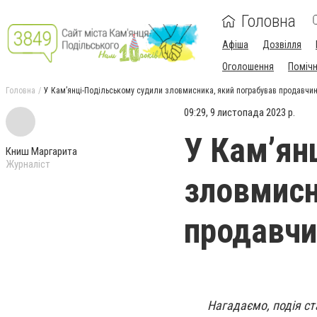
Головна
Афіша
Дозвілля
Оголошення
Поміч
Головна
У Кам’янці-Подільському судили зловмисника, який пограбував продавчин
09:29, 9 листопада 2023 р.
У Кам’ян
Книш Маргарита
Журналіст
зловмисн
продавчи
Нагадаємо, подія ст