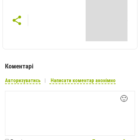
Коментарі
Авторизуватись
Написати коментар анонімно
🙂