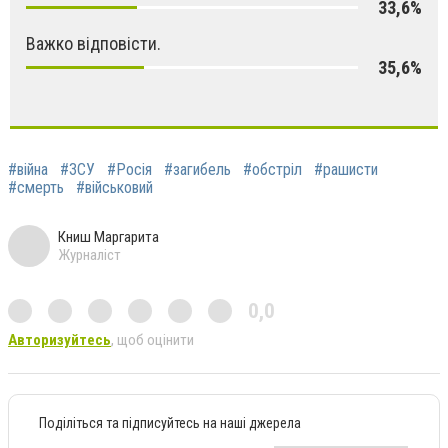
33,6%
Важко відповісти.
35,6%
#війна
#ЗСУ
#Росія
#загибель
#обстріл
#рашисти
#смерть
#військовий
Книш Маргарита
Журналіст
0,0
Авторизуйтесь
, щоб оцінити
Поділіться та підписуйтесь на наші джерела