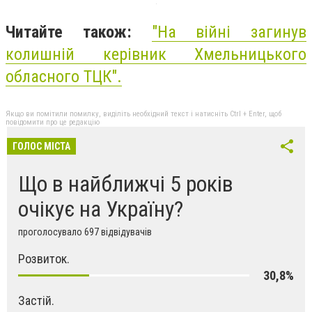
Читайте також:
"На війні загинув
колишній керівник Хмельницького
обласного ТЦК".
Якщо ви помітили помилку, виділіть необхідний текст і натисніть Ctrl + Enter, щоб
повідомити про це редакцію
ГОЛОС МІСТА
Що в найближчі 5 років
очікує на Україну?
проголосувало 697 відвідувачів
Розвиток.
30,8%
Застій.