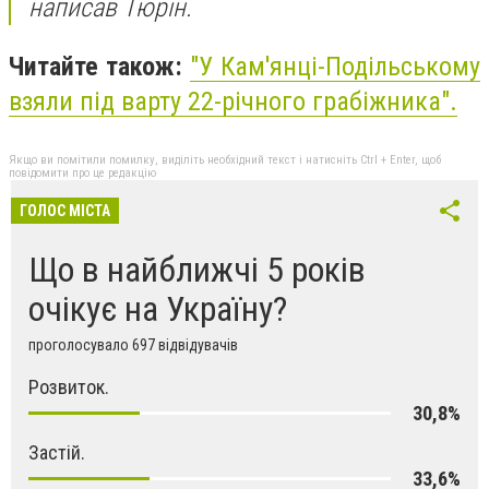
написав Тюрін.
Читайте також:
"У Кам'янці-Подільському
взяли під варту 22-річного грабіжника".
Якщо ви помітили помилку, виділіть необхідний текст і натисніть Ctrl + Enter, щоб
повідомити про це редакцію
ГОЛОС МІСТА
Що в найближчі 5 років
очікує на Україну?
проголосувало 697 відвідувачів
Розвиток.
30,8%
Застій.
33,6%