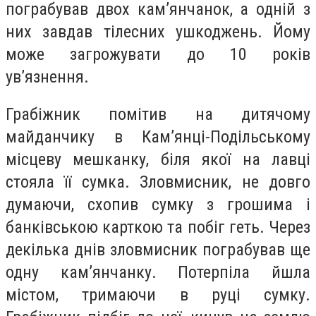
пограбував двох кам’янчанок, а одній з
них завдав тілесних ушкоджень. Йому
може загрожувати до 10 років
ув’язнення.
Грабіжник помітив на дитячому
майданчику в Камʼянці-Подільському
місцеву мешканку, біля якої на лавці
стояла її сумка. Зловмисник, не довго
думаючи, схопив сумку з грошима і
банківською карткою та побіг геть. Через
декілька днів зловмисник пограбував ще
одну кам’янчанку. Потерпіла йшла
містом, тримаючи в руці сумку.