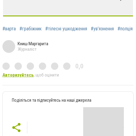
#варта
#грабіжник
#тілесні ушкодження
#ув’язнення
#полція
Книш Маргарита
Журналіст
0,0
Авторизуйтесь
, щоб оцінити
Поділіться та підписуйтесь на наші джерела