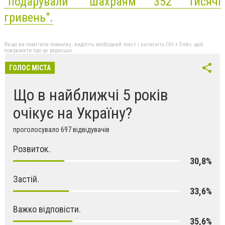
"подарували" шахраям 352 тисячі
гривень".
Якщо ви помітили помилку, виділіть необхідний текст і натисніть Ctrl + Enter, щоб
повідомити про це редакцію
ГОЛОС МІСТА
Що в найближчі 5 років
очікує на Україну?
проголосувало 697 відвідувачів
Розвиток.
30,8%
Застій.
33,6%
Важко відповісти.
35,6%