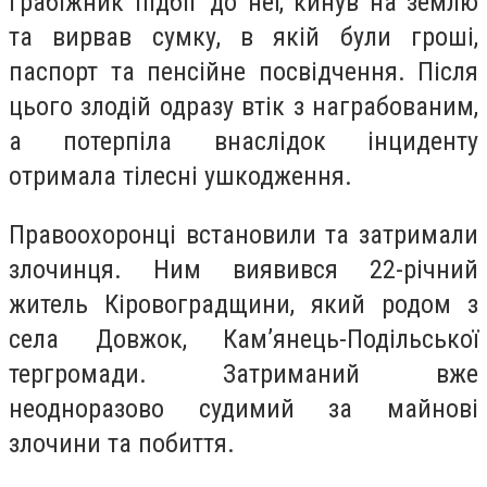
Грабіжник підбіг до неї, кинув на землю
та вирвав сумку, в якій були гроші,
паспорт та пенсійне посвідчення. Після
цього злодій одразу втік з награбованим,
а потерпіла внаслідок інциденту
отримала тілесні ушкодження.
Правоохоронці встановили та затримали
злочинця. Ним виявився 22-річний
житель Кіровоградщини, який родом з
села Довжок, Кам’янець-Подільської
тергромади. Затриманий вже
неодноразово судимий за майнові
злочини та побиття.