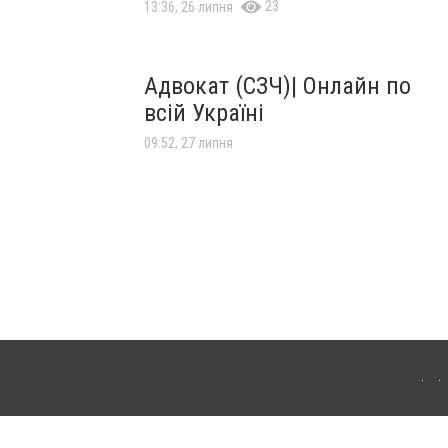
23
13:36, 26 липня
Адвокат (СЗЧ)| Онлайн по
всій Україні
09:52, 27 липня
'янця-Подільського. Для інтернет-видань обов'язкове розміщення прямого,
аконом.