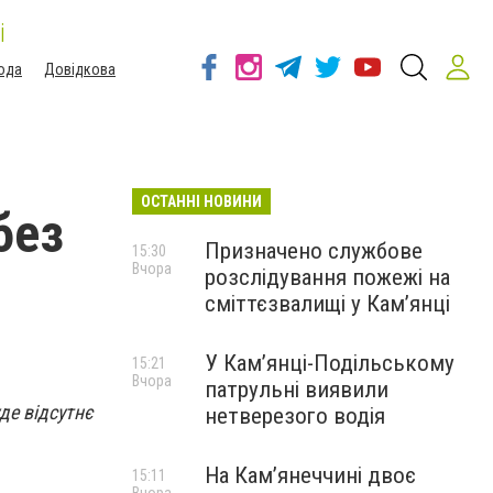
і
ода
Довідкова
ОСТАННІ НОВИНИ
без
Призначено службове
15:30
Вчора
розслідування пожежі на
сміттєзвалищі у Кам’янці
У Кам’янці-Подільському
15:21
Вчора
патрульні виявили
де відсутнє
нетверезого водія
На Камʼянеччині двоє
15:11