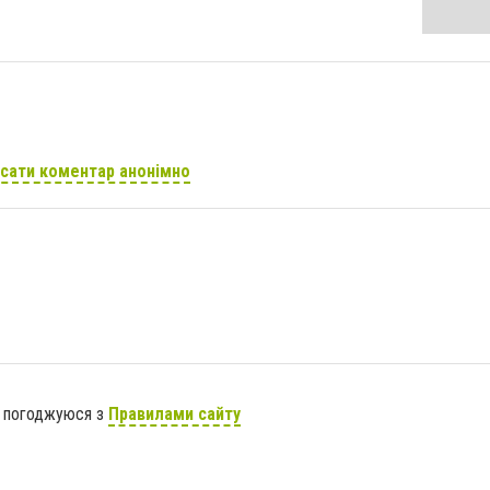
сати коментар анонімно
я погоджуюся з
Правилами сайту