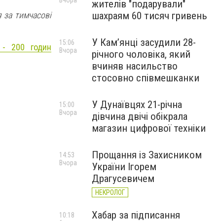
Вчора
жителів "подарували"
шахраям 60 тисяч гривень
 за тимчасові
У Камʼянці засудили 28-
15:06
 - 200 годин
Вчора
річного чоловіка, який
вчиняв насильство
стосовно співмешканки
У Дунаївцях 21-річна
15:00
Вчора
дівчина двічі обікрала
магазин цифрової техніки
Прощання із Захисником
14:53
Вчора
України Ігорем
Драгусевичем
НЕКРОЛОГ
Хабар за підписання
10:18