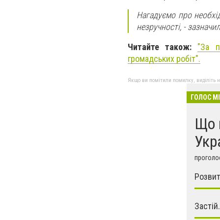
Нагадуємо про необхі
незручності, - зазначи
Читайте також:
"За п
громадських робіт".
Якщо ви помітили помилку, виділіть нео
ГОЛОС М
Що 
Укр
проголос
Розвит
Застій.