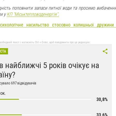
дність поповнити запаси питної води та просимо вибачення
ли у
КП "Міськтепловоденергія".
сихологічне насильство стосовно колишньої дружини
бхідний текст і натисніть Ctrl + Enter, щоб повідомити про це редакцію
ІСТА
в найближчі 5 років очікує на
аїну?
увало 697 відвідувачів
ок.
30,8%
33,6%