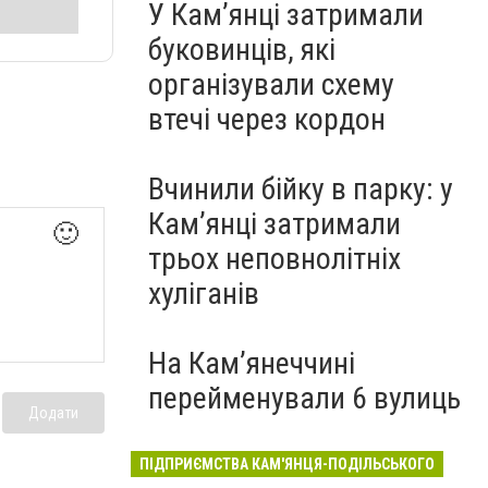
У Кам’янці затримали
буковинців, які
організували схему
втечі через кордон
Вчинили бійку в парку: у
Кам’янці затримали
🙂
трьох неповнолітніх
хуліганів
На Камʼянеччині
перейменували 6 вулиць
Додати
ПІДПРИЄМСТВА КАМ'ЯНЦЯ-ПОДІЛЬСЬКОГО