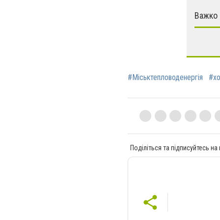
Важко 
#Міськтепловоденергія
#хо
Поділіться та підписуйтесь на