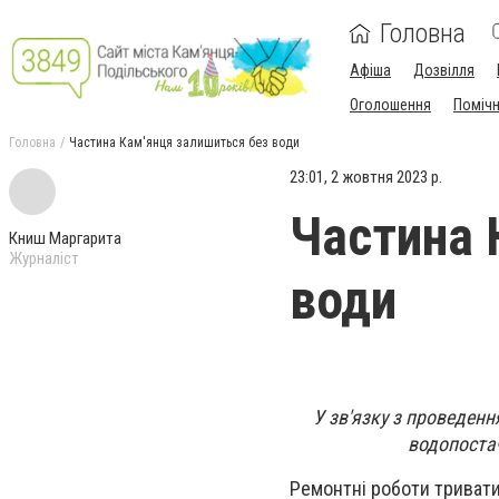
Головна
Афіша
Дозвілля
Оголошення
Поміч
Головна
Частина Кам'янця залишиться без води
23:01, 2 жовтня 2023 р.
Частина 
Книш Маргарита
Журналіст
води
У зв'язку з проведенн
водопостач
Ремонтні роботи тривати