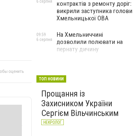
6 серпня
контрактів з ремонту доріг:
викрили заступника голови
Хмельницької ОВА
На Хмельниччині
09:59
6 серпня
дозволили полювати на
пернату дичину
тобы оценить
ТОП НОВИНИ
Прощання із
Захисником України
Сергієм Вільчинським
НЕКРОЛОГ