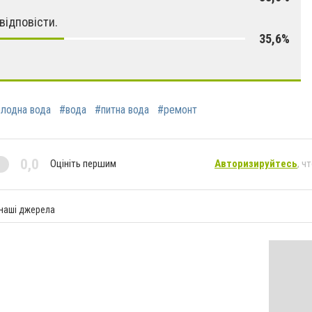
відповісти.
35,6%
лодна вода
#вода
#питна вода
#ремонт
0,0
Оцініть першим
Авторизируйтесь
, ч
 наші джерела