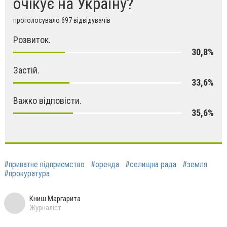
очікує на Україну?
проголосувало 697 відвідувачів
Розвиток.
30,8%
Застій.
33,6%
Важко відповісти.
35,6%
#приватне підприємство
#оренда
#селищна рада
#земля
#прокуратура
Книш Маргарита
Журналіст