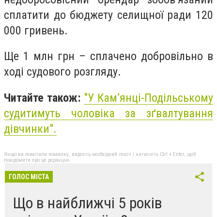
сплатити до бюджету селищної ради 120
000 гривень.
Ще 1 млн грн – сплачено добровільно в
ході судового розгляду.
Читайте також:
"У Кам’янці-Подільському
судитимуть чоловіка за зґвалтування
дівчинки".
Якщо ви помітили помилку, виділіть необхідний текст і натисніть Ctrl + Enter, щоб
повідомити про це редакцію
ГОЛОС МІСТА
Що в найближчі 5 років