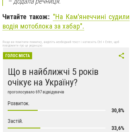
– додала речниця.
Читайте також:
"На Кам'янеччині судили
водія мотоблока за хабар".
Якщо ви помітили помилку, виділіть необхідний текст і натисніть Ctrl + Enter, щоб
повідомити про це редакцію
ГОЛОС МІСТА
Що в найближчі 5 років
очікує на Україну?
проголосувало 697 відвідувачів
Розвиток.
30,8%
Застій.
33,6%