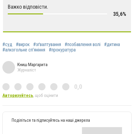
Важко відповісти.
35,6%
#суд
#вирок
#зґвалтування
#позбавлення волі
#дитина
#алкогольне сп’яніння
#прокуратура
Книш Маргарита
Журналіст
0,0
Авторизуйтесь
, щоб оцінити
Поділіться та підписуйтесь на наші джерела