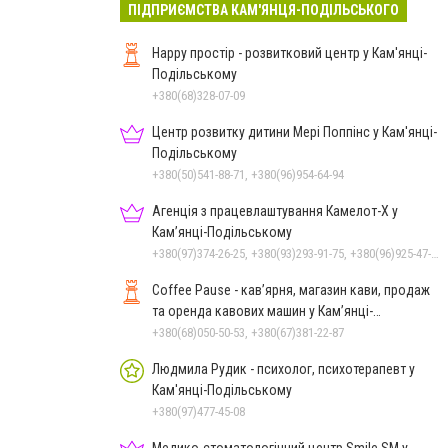
ПІДПРИЄМСТВА КАМ'ЯНЦЯ-ПОДІЛЬСЬКОГО
Happy простір - розвитковий центр у Кам'янці-
Подільському
+380(68)328-07-09
Центр розвитку дитини Мері Поппінс у Кам'янці-
Подільському
+380(50)541-88-71, +380(96)954-64-94
Агенція з працевлаштування Камелот-Х у
Кам’янці-Подільському
+380(97)374-26-25, +380(93)293-91-75, +380(96)925-47-71, +380(73)327-54-83
Coffee Pause - кав’ярня, магазин кави, продаж
та оренда кавових машин у Кам’янці-
Подільському
+380(68)050-50-53, +380(67)381-22-87
Людмила Рудик - психолог, психотерапевт у
Кам'янці-Подільському
+380(97)477-45-08