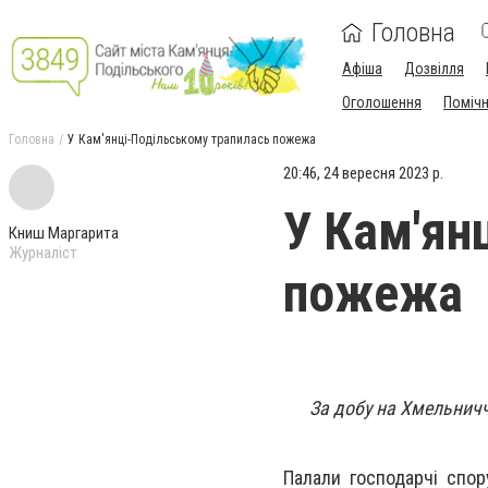
Головна
Афіша
Дозвілля
Оголошення
Поміч
Головна
У Кам'янці-Подільському трапилась пожежа
20:46, 24 вересня 2023 р.
У Кам'ян
Книш Маргарита
Журналіст
пожежа
За добу на Хмельничч
Палали господарчі спор