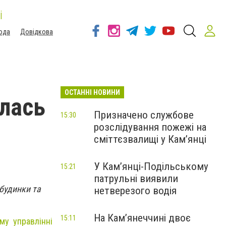
і
ода
Довідкова
ОСТАННІ НОВИНИ
илась
Призначено службове
15:30
розслідування пожежі на
сміттєзвалищі у Кам’янці
У Кам’янці-Подільському
15:21
патрульні виявили
будинки та
нетверезого водія
На Камʼянеччині двоє
15:11
му управлінні