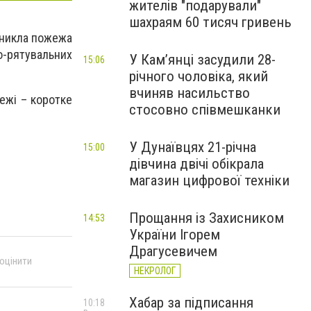
жителів "подарували"
шахраям 60 тисяч гривень
виникла пожежа
о-рятувальних
У Камʼянці засудили 28-
15:06
річного чоловіка, який
вчиняв насильство
ежі – коротке
стосовно співмешканки
У Дунаївцях 21-річна
15:00
дівчина двічі обікрала
магазин цифрової техніки
Прощання із Захисником
14:53
України Ігорем
Драгусевичем
 оцінити
НЕКРОЛОГ
Хабар за підписання
10:18