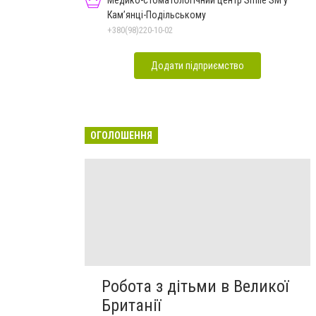
Медико-стоматологічний центр Smile SM у
Кам’янці-Подільському
+380(98)220-10-02
Додати підприємство
ОГОЛОШЕННЯ
Робота з дітьми в Великої
Британії