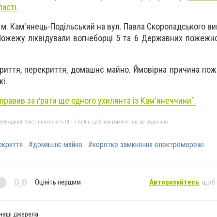
асті.
 в м. Кам'янець-Подільський на вул. Павла Скоропадського 
 Пожежу ліквідували вогнеборці 5 та 6 Державних пожежн
иття, перекриття, домашнє майно. Ймовірна причина пож
і.
дправив за ґрати ще одного ухилянта із Кам'янеччини".
бхідний текст і натисніть Ctrl + Enter, щоб повідомити про це редакцію
екриття
#домашнє майно
#коротке замкнення електромережі
0,0
Оцініть першим
Авторизуйтесь
, щоб
 наші джерела