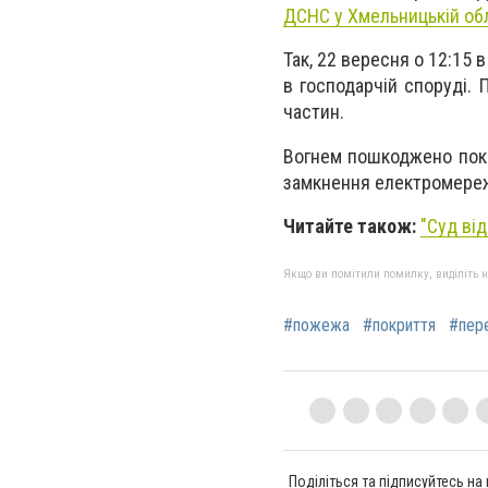
ДСНС у Хмельницькій обл
Так, 22 вересня о 12:15
в господарчій споруді.
частин.
Вогнем пошкоджено покр
замкнення електромереж
Читайте також:
"Суд ві
Якщо ви помітили помилку, виділіть нео
#пожежа
#покриття
#пер
Поділіться та підписуйтесь на