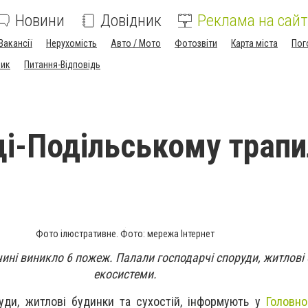
Новини
Довідник
Реклама на сайт
Вакансії
Нерухомість
Авто / Мото
Фотозвіти
Карта міста
Пог
ник
Питання-Відповідь
ці-Подільському трап
Фото ілюстративне. Фото: мережа Інтернет
ині виникло 6 пожеж. Палали господарчі споруди, житлові 
екосистеми.
уди, житлові будинки та сухостій, інформують у
Головно