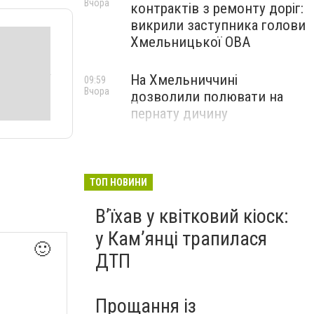
Вчора
контрактів з ремонту доріг:
викрили заступника голови
Хмельницької ОВА
На Хмельниччині
09:59
Вчора
дозволили полювати на
пернату дичину
ТОП НОВИНИ
Вʼїхав у квітковий кіоск:
у Камʼянці трапилася
🙂
ДТП
Прощання із