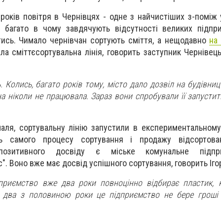
років повітря в Чернівцях - одне з найчистіших з-поміж 
і багато в чому завдячують відсутності великих підпр
ись. Чимало чернівчан сортують сміття, а нещодавно
на 
ла сміттєсортувальна лінія, говорить заступник Чернівець
. Колись, багато років тому, місто дало дозвіл на будівни
она ніколи не працювала. Зараз вони спробували її запусти
аля, сортувальну лінію запустили в експериментальном
ть самого процесу сортування і продажу відсортован
озитивного досвіду є міське комунальне підп
". Воно вже має досвід успішного сортування, говорить Іго
риємство вже два роки повноцінно відбирає пластик, к
 два з половиною роки це підприємство не бере гроші 