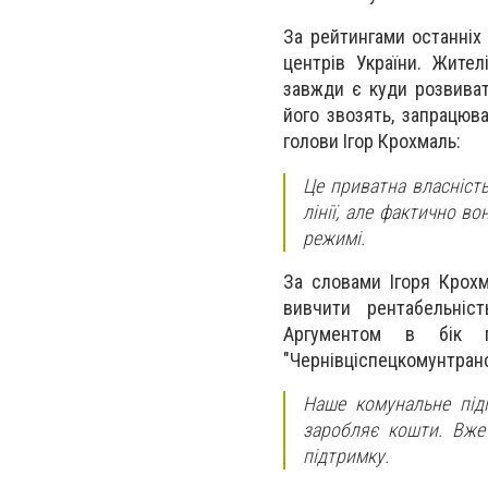
За рейтингами останніх 
центрів України. Жител
завжди є куди розвиват
його звозять, запрацюва
голови Ігор Крохмаль:
Це приватна власність
лінії, але фактично в
режимі.
За словами Ігоря Крохм
вивчити рентабельніс
Аргументом в бік п
"Чернівціспецкомунтранс
Наше комунальне підп
заробляє кошти. Вже
підтримку.