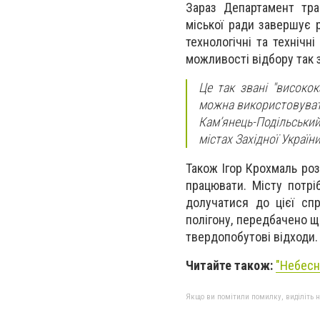
Зараз Департамент тра
міської ради завершує р
технологічні та технічн
можливості відбору так з
Це так звані "високока
можна використовувати
Кам’янець-Подільський
містах Західної Украї
Також Ігор Крохмаль роз
працювати. Місту потрі
долучатися до цієї спр
полігону, передбачено ще
твердопобутові відходи
Читайте також:
"Небесн
Якщо ви помітили помилку, виділіть нео