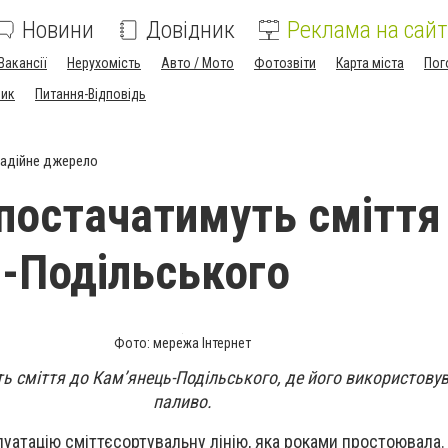
Новини
Довідник
Реклама на сайт
Вакансії
Нерухомість
Авто / Мото
Фотозвіти
Карта міста
Пог
ник
Питання-Відповідь
адійне джерело
 постачатимуть сміття
-Подільського
Фото: мережа Інтернет
ть сміття до Кам’янець-Подільського, де його використову
паливо.
луатацію сміттєсортувальну лінію, яка роками простоювала.