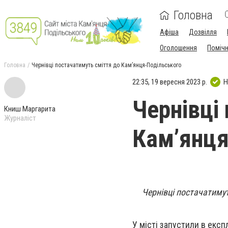
Головна
Афіша
Дозвілля
Оголошення
Поміч
Головна
Чернівці постачатимуть сміття до Кам’янця-Подільського
22:35, 19 вересня 2023 р.
Н
Чернівці
Книш Маргарита
Журналіст
Кам’янця
Чернівці постачатиму
У місті запустили в експ