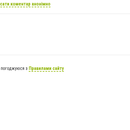
сати коментар анонімно
я погоджуюся з
Правилами сайту