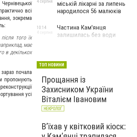
4 серпня
міській лікарні за липень
Чернівецької
народилося 56 малюків
практично всі
ання, зокрема
ль:
Частина Кам'янця
10:14
4 серпня
залишилась без води
 після того їх
наприклад, має
о в декількох
ТОП НОВИНИ
а зараз почала
Прощання із
ям пропонують
реконструкції
Захисником України
сортування усі
Віталієм Івановим
НЕКРОЛОГ
Вʼїхав у квітковий кіоск:
у Камʼянці трапилася