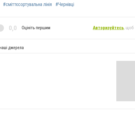
#сміттєсортувальна лінія
#Чернівці
0,0
Оцініть першим
Авторизуйтесь
, щоб
 наші джерела