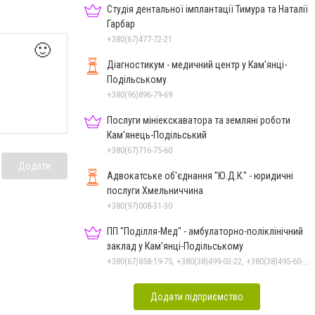
Студія дентальної імплантації Тимура та Наталії
Гарбар
+380(67)477-72-21
🙂
Діагностикум - медичний центр у Кам'янці-
Подільському
+380(96)896-79-69
Послуги мініекскаватора та земляні роботи
Кам'янець-Подільський
+380(67)716-75-60
Додати
Адвокатське об'єднання "Ю.Д.К." - юридичні
послуги Хмельниччина
+380(97)008-31-30
ПП "Поділля-Мед" - амбулаторно-поліклінічний
заклад у Кам’янці-Подільському
+380(67)858-19-75, +380(38)499-03-22, +380(38)495-60-27
Додати підприємство