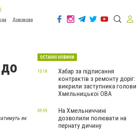
і
ода
Довідкова
ОСТАННІ НОВИНИ
 до
Хабар за підписання
10:18
контрактів з ремонту доріг:
викрили заступника голови
Хмельницької ОВА
На Хмельниччині
09:59
дозволили полювати на
ватимуть як
пернату дичину