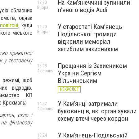
На Камʼянеччині зупинили
13:20
Вчора
п'яного водія Audi
усіх обласних
иємств, однак
полігоні
, куди
У старостаті Кам’янець-
12:20
Вчора
кого міського
Подільської громади
відкрили меморіал
загиблим захисникам
цтво приватної
ти у тестовому
Прощання із Захисником
15:08
4 серпня
України Сергієм
у режимі, щоб
Вільчинським
их відходів.
НЕКРОЛОГ
риємство КП
р Крохмаль:
У Кам’янці затримали
14:52
4 серпня
буковинців, які організували
артон, скло і
схему втечі через кордон
на фінансову
У Кам’янець-Подільській
10:24