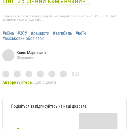
щиті 25 річний кам'янчанин".
Якщо ви помітили помилку, виділіть необхідний текст і натисніть Ctrl + Enter, щоб
повідомити про це редакцію
#війна
#ЗСУ
#рашисти
#загибель
#воїн
#військовий обов’язок
Книш Маргарита
Журналіст
0,0
Авторизуйтесь
, щоб оцінити
Поділіться та підписуйтесь на наші джерела