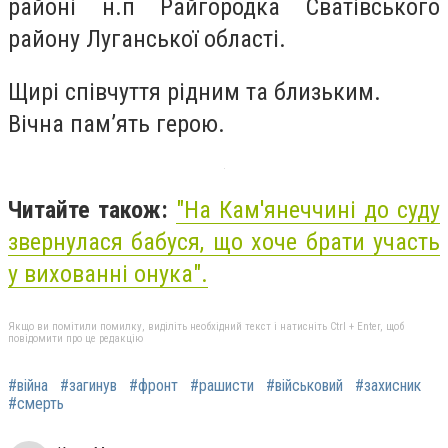
районі н.п Райгородка Сватівського
району Луганської області.
Щирі співчуття рідним та близьким.
Вічна пам’ять герою.
Читайте також:
"На Кам'янеччині до суду
звернулася бабуся, що хоче брати участь
у вихованні онука".
Якщо ви помітили помилку, виділіть необхідний текст і натисніть Ctrl + Enter, щоб
повідомити про це редакцію
#війна
#загинув
#фронт
#рашисти
#військовий
#захисник
#смерть