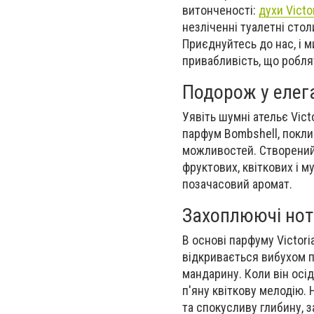
витонченості:
духи Victo
незліченні туалетні стол
Приєднуйтесь до нас, і м
привабливість, що робля
Подорож у елега
Уявіть шумні ательє Vict
парфум Bombshell, покли
можливостей. Створений
фруктових, квіткових і м
позачасовий аромат.
Захоплюючі нот
В основі парфуму Victori
відкривається вибухом п
мандарину. Коли він осід
п'яну квіткову мелодію. 
та спокусливу глибину, 