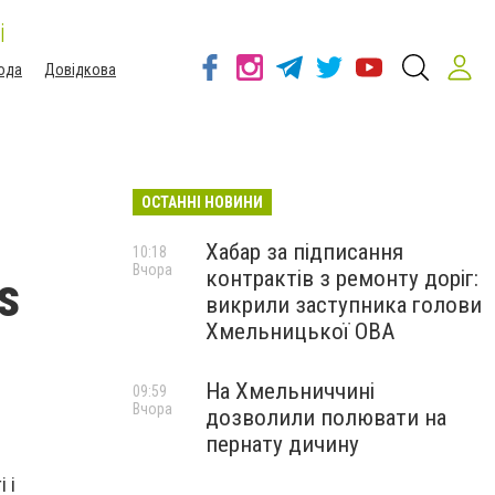
і
ода
Довідкова
ОСТАННІ НОВИНИ
Хабар за підписання
10:18
Вчора
контрактів з ремонту доріг:
s
викрили заступника голови
Хмельницької ОВА
На Хмельниччині
09:59
Вчора
дозволили полювати на
пернату дичину
 і