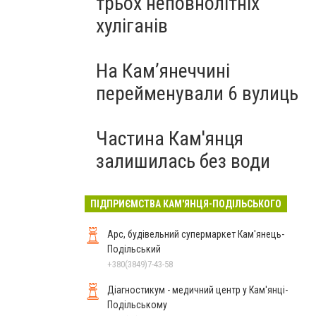
трьох неповнолітніх
хуліганів
На Камʼянеччині
перейменували 6 вулиць
Частина Кам'янця
залишилась без води
ПІДПРИЄМСТВА КАМ'ЯНЦЯ-ПОДІЛЬСЬКОГО
Арс, будівельний супермаркет Кам'янець-
Подільський
+380(3849)7-43-58
Діагностикум - медичний центр у Кам'янці-
Подільському