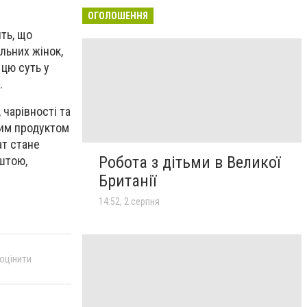
ОГОЛОШЕННЯ
ть, що
льних жінок,
 цю суть у
.
 чарівності та
ним продуктом
ат стане
Робота з дітьми в Великої
штою,
Британії
14:52, 2 серпня
 оцінити