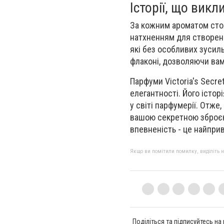
Історії, що викл
За кожним ароматом стоя
натхненням для створенн
які без особливих зусил
флаконі, дозволяючи ва
Парфуми Victoria's Secre
елегантності. Його істо
у світі парфумерії. Отже
вашою секретною зброєю,
впевненість - це найпри
Якщо ви помітили помилку, виділіть нео
Поділіться та підписуйтесь на