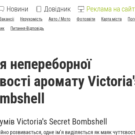
Новини
Довідник
Реклама на сайт
Вакансії
Нерухомість
Авто / Мото
Фотозвіти
Карта міста
Пог
ник
Питання-Відповідь
я непереборної
ості аромату Victoria'
ombshell
мів Victoria's Secret Bombshell
тійно розвивається, одне ім'я виділяється як маяк чуттєвості