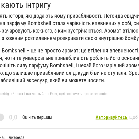
икають інтригу
ть історії, які додають йому привабливості. Легенда свідчи
я парфуму Bombshell стала чарівність впевнених у собі, си
ь зачаровують кожного, з ким зустрічаються. Аромат втілює
м з кожним розпиленням розкривати свою внутрішню бомбу
t Bombshell – це не просто аромат; це втілення впевненості,
рія, ноти та універсальна привабливість роблять його основ
, оцініть силу парфуму Bombshell, і нехай його чарівний аром
 що залишає привабливий слід, куди б ви не ступали. Зре
вабливіший аксесуар, який ви можете носити.
бхідний текст і натисніть Ctrl + Enter, щоб повідомити про це редакцію
0,0
Оцініть першим
Авторизуйтесь
, щоб
 наші джерела