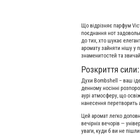
Що відрізняє парфум Vict
поєднання нот задовольн
до тих, хто шукає елеган
аромату зайняти нішу у 
знаменитостей та звича
Розкриття сили
Духи Bombshell – ваш ід
денному носінні розпорош
аурі атмосферу, що освіж
нанесення перетворить а
Цей аромат легко доповн
вечірніх вечорів — унів
уваги, куди б ви не пішли