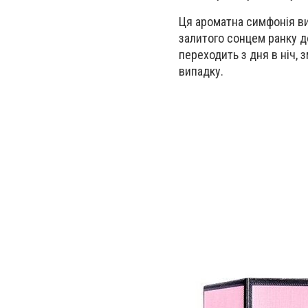
Ця ароматна симфонія вик
залитого сонцем ранку до
переходить з дня в ніч,
випадку.