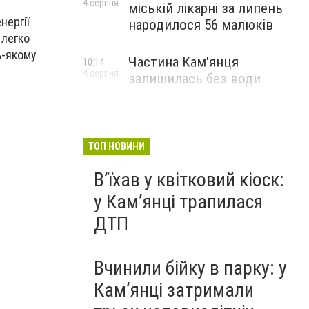
4 серпня
міській лікарні за липень
нергії
народилося 56 малюків
 легко
ь-якому
Частина Кам'янця
10:14
4 серпня
залишилась без води
ТОП НОВИНИ
Вʼїхав у квітковий кіоск:
у Камʼянці трапилася
ДТП
Вчинили бійку в парку: у
Кам’янці затримали