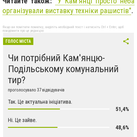
Читайте також:
"
У Кам’янці просто неба
організували виставку техніки рашистів"
.
Якщо ви помітили помилку, виділіть необхідний текст і натисніть Ctrl + Enter, щоб
повідомити про це редакцію
ГОЛОС МІСТА
Чи потрібний Кам'янцю-
Подільському комунальний
тир?
проголосувало 37 відвідувачів
Так. Це актуальна ініціатива.
51,4%
Ні. Це зайве.
48,6%