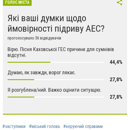
ГОЛОС МІСТА
Які ваші думки щодо
ймовірності підриву АЕС?
проголосувало 36 відвідувачів
Вірю. Пісня Каховської ГЕС причини для сумнівів
відсутні.
44,4%
Думаю, як завжди, ворог лякає.
27,8%
Я розгублена/ний. Важко оцінити ситуацію.
27,8%
#заступники
#міський голова
#керуючий справами