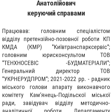
Анатолійович
керуючий справами
Працював: головним спеціалістом
відділу претензійно-позовної роботи КП
КМДА (КМР) "Київтранспарксервіс";
головним юрисконсультом ТОВ
"ТЕНХНОСЕВІС -БУДМАТЕРІАЛИ";
Генеральний директор ТОВ
"УКРНЕРУДПРОМ"; 2021-2022 рр. - радник
міського голови апарату виконавчого
комітету Кам’янець-Подільскої міської
ради, завідувач відділу методично-
аналітичної роботи Департаменту