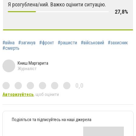
Я розгублена/ний. Важко оцінити ситуацію.
27,8%
#війна
#загинув
#фронт
#рашисти
#військовий
#захисник
#смерть
Книш Маргарита
Журналіст
0,0
Авторизуйтесь
, щоб оцінити
Поділіться та підписуйтесь на наші джерела