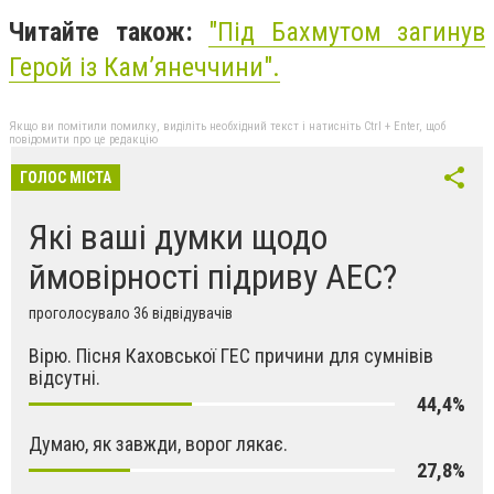
Читайте також:
"Під Бахмутом загинув
Герой із Кам’янеччини".
Якщо ви помітили помилку, виділіть необхідний текст і натисніть Ctrl + Enter, щоб
повідомити про це редакцію
ГОЛОС МІСТА
Які ваші думки щодо
ймовірності підриву АЕС?
проголосувало 36 відвідувачів
Вірю. Пісня Каховської ГЕС причини для сумнівів
відсутні.
44,4%
Думаю, як завжди, ворог лякає.
27,8%