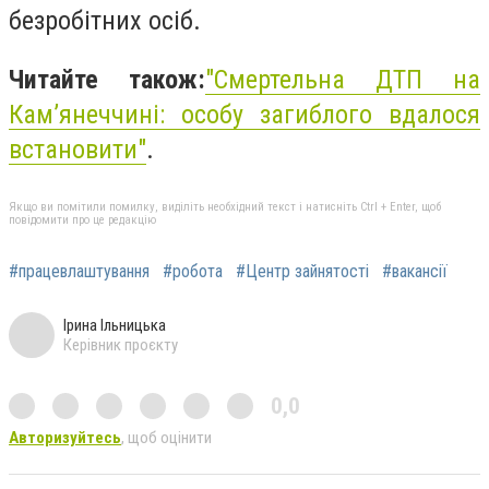
безробітних осіб.
Читайте також:
"
Смертельна ДТП на
Кам’янеччині: особу загиблого вдалося
встановити"
.
Якщо ви помітили помилку, виділіть необхідний текст і натисніть Ctrl + Enter, щоб
повідомити про це редакцію
#працевлаштування
#робота
#Центр зайнятості
#вакансії
Ірина Ільницька
Керівник проєкту
0,0
Авторизуйтесь
, щоб оцінити