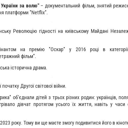
 України за волю"
– документальний фільм, знятий режи
я платформи "Netflix".
їнську Революцію гідності на київському Майдані Незале
мінантом на премію "Оскар" у 2016 році в категорі
тражний фільм".
ська історична драма.
ї початку Другої світової війни.
ика" об’єднали дітей з трьох різних родин: українців, поля
ігрівало дівчат протягом усього їх життя, навіть у часи
я 2023 року. Тому ви ще маєте змогу подивитися його в кінот