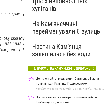
трьох неповнолітніх
хуліганів
ував відважну
На Камʼянеччині
перейменували 6 вулиць
основу сюжету
у 1932-1933-х
Частина Кам'янця
 Голодомору й
залишилась без води
ПІДПРИЄМСТВА КАМ'ЯНЦЯ-ПОДІЛЬСЬКОГО
Центр сімейної медицини - багатопрофільна
поліклініка у Кам’янці-Подільському
+380(96)796-36-85, +380(98)812-63-48, +380(97)782-45-70
Послуги мініекскаватора та земляні роботи
Кам'янець-Подільський