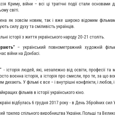
ксія Криму, війни – всі ці трагічні події стали основами
ому світі.
ена як зовсім новим, так і вже широко відомим фільмам
ують силу духу та сміливість українців.
льні історії з життя українського народу 20-21 століть.
ирають"
– український повнометражний художній філь
час війни на Донбасі.
 - історія людей, які, незалежно від освіти, професії та 
осто воєнна історія, а історія про смисли, про те, за що во
 дихають. У фільмі є все – і внутрішні конфлікти, і любов, 
йкращих фільмів в історії українського кіно.
країні відбулась 6 грудня 2017 року - в День Збройних сил 
ний трилер спільного виробництва України, Польщі та Великої