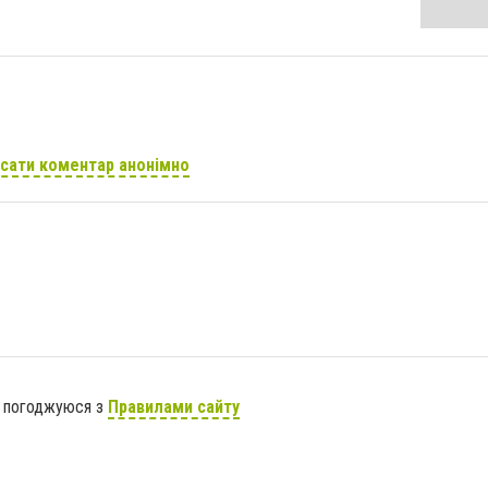
сати коментар анонімно
я погоджуюся з
Правилами сайту