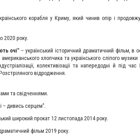
українського корабля у Криму, який чинив опір і продовж
о 2020 року.
ють очі"
– український історичний драматичний фільм, в 
американського хлопчика та українського сліпого музики 
дустріалізації, колективізації та напередодні й під час
Розстріляного відродження.
ами та свідченнями.
і – дивись серцем".
ський широкий прокат 12 листопада 2014 року.
драматичний фільм 2019 року.