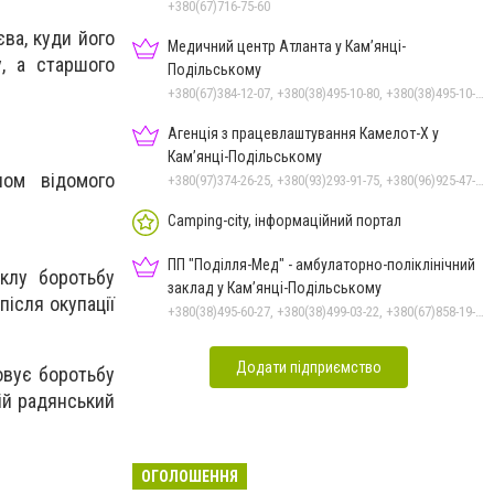
+380(67)716-75-60
ва, куди його
Медичний центр Атланта у Кам’янці-
, а старшого
Подільському
+380(67)384-12-07, +380(38)495-10-80, +380(38)495-10-70
Агенція з працевлаштування Камелот-Х у
Кам’янці-Подільському
ом відомого
+380(97)374-26-25, +380(93)293-91-75, +380(96)925-47-71, +380(73)327-54-83
Camping-city, інформаційний портал
ПП "Поділля-Мед" - амбулаторно-поліклінічний
еклу боротьбу
заклад у Кам’янці-Подільському
після окупації
+380(38)495-60-27, +380(38)499-03-22, +380(67)858-19-75
Додати підприємство
овує боротьбу
вій радянський
ОГОЛОШЕННЯ