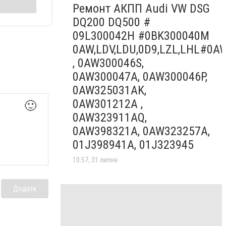
Ремонт АКПП Audi VW DSG
DQ200 DQ500 #
09L300042H #0BK300040M
0AW,LDV,LDU,0D9,LZL,LHL#0A
, 0AW300046S,
0AW300047A, 0AW300046P,
0AW325031AK,
0AW301212A ,
🙂
0AW323911AQ,
0AW398321A, 0AW323257A,
01J398941A, 01J323945
10:57, 31 липня
Додати