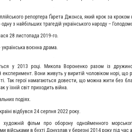
ллійського репортера Ґарета Джонса, який крок за кроком
 одну з найбільших трагедій українського народу – Голодом
лася 28 листопада 2019-го.
 українська воєнна драма.
ються у 2013 році. Микола Вороненко разом із дружин
 експеримент. Вони живуть у виритій чоловіком норі, що 
ті. Так герої намагаються довести, що можна жити без благ
к у їхній світ приходить війна.
льних подіях.
країні відбувся 24 серпня 2022 року.
й художній фільм про оборону однойменного морськог
и військами в бухті Донузлав у березні 2014 року під час а