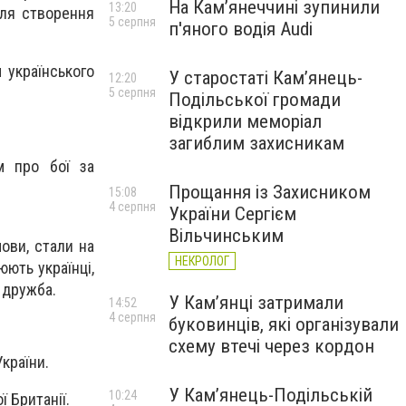
На Камʼянеччині зупинили
13:20
 для створення
5 серпня
п'яного водія Audi
 українського
У старостаті Кам’янець-
12:20
5 серпня
Подільської громади
відкрили меморіал
загиблим захисникам
м про бої за
Прощання із Захисником
15:08
4 серпня
України Сергієм
Вільчинським
мови, стали на
НЕКРОЛОГ
юють українці,
і дружба.
У Кам’янці затримали
14:52
4 серпня
буковинців, які організували
схему втечі через кордон
України.
У Кам’янець-Подільській
10:24
 Британії.