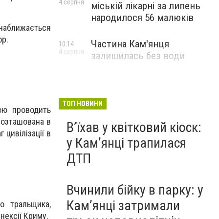
4 серпня
міській лікарні за липень
народилося 56 малюків
 наближається
ор.
Частина Кам'янця
10:14
4 серпня
залишилась без води
ТОП НОВИНИ
ою проводить
розташована в
Вʼїхав у квітковий кіоск:
 цивілізації в
у Камʼянці трапилася
ДТП
Вчинили бійку в парку: у
Кам’янці затримали
о тральщика,
нексії Криму.