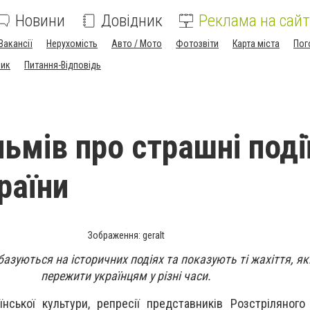
Новини
Довідник
Реклама на сайт
Вакансії
Нерухомість
Авто / Мото
Фотозвіти
Карта міста
Пог
ник
Питання-Відповідь
ьмів про страшні поді
країни
Зображення: geralt
базуються на історичних подіях та показують ті жахіття, як
пережити українцям у різні часи.
їнської культури, репресії представників Розстріляного