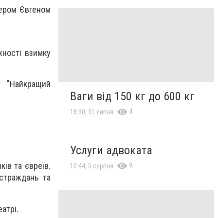
сером Євгеном
жності взимку
ї "Найкращий
Ваги від 150 кг до 600 кг
4
18:30, 31 липня
Услуги адвоката
ків та євреїв.
9
10:44, 5 серпня
 страждань та
еатрі.