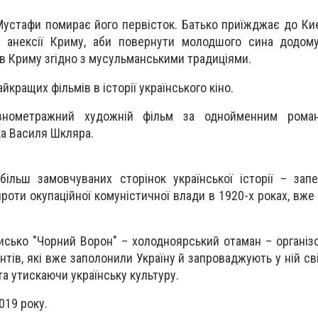
Мустафи помирає його первісток. Батько приїжджає до Киє
я анексії Криму, аби повернути молодшого сина додому
 в Криму згідно з мусульманськими традиціями.
йкращих фільмів в історії українського кіно.
ометражний художній фільм за однойменним роман
ка Василя Шкляра.
більш замовчуваних сторінок української історії – зап
роти окупаційної комуністичної влади в 1920-х роках, вже 
висько "Чорний Ворон" – холодноярський отаман – організ
нтів, які вже заполонили Україну й запроваджують у ній с
та утискаючи українську культуру.
019 року.