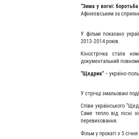
"
Зима у вогні: боротьба
Афінеєвським за сприянн
У фільмі показано укра
2013-2014 років.
Кінострічка стала но
документальний повноме
"
Щедрик"
– україно-поль
У стрічці змальовані поді
Співи українського "Щедр
Саме тепло від пісні з
перевиховання.
Фільм у прокаті з 5 січн