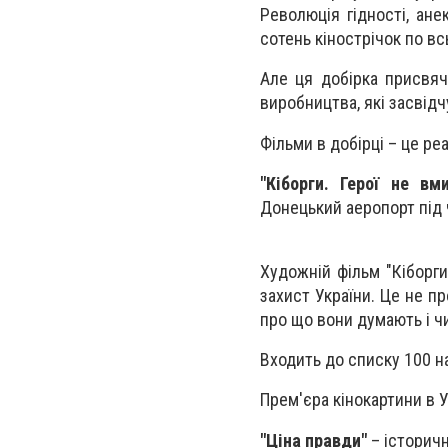
Революція гідності, ане
сотень кінострічок по всь
Але ця добірка присвяч
виробництва, які засвідч
Фільми в добірці – це реа
"
Кіборги. Герої не вм
Донецький аеропорт під 
Художній фільм "Кіборги"
захист України. Це не пр
про що вони думають і чим
Входить до списку 100 на
Прем'єра кінокартини в У
"
Ціна правди"
– історич