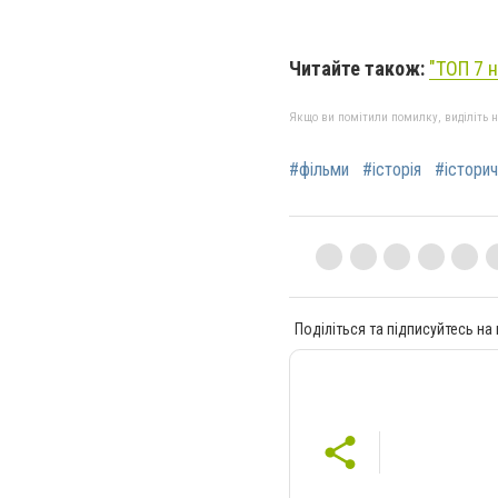
Читайте також:
"
ТОП 7 
Якщо ви помітили помилку, виділіть нео
#фільми
#історія
#історич
Поділіться та підписуйтесь на