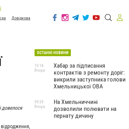
і
ода
Довідкова
ОСТАННІ НОВИНИ
ї
Хабар за підписання
10:18
Вчора
контрактів з ремонту доріг:
викрили заступника голови
Хмельницької ОВА
На Хмельниччині
09:59
Вчора
і довелося
дозволили полювати на
пернату дичину
 відродження,