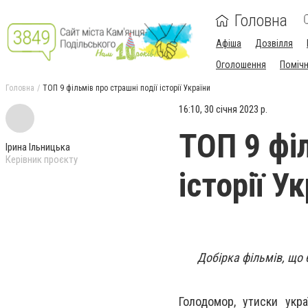
Головна
Афіша
Дозвілля
Оголошення
Поміч
Головна
ТОП 9 фільмів про страшні події історії України
16:10, 30 січня 2023 р.
ТОП 9 філ
Ірина Ільницька
Керівник проєкту
історії У
Добірка фільмів, що 
Голодомор, утиски укра