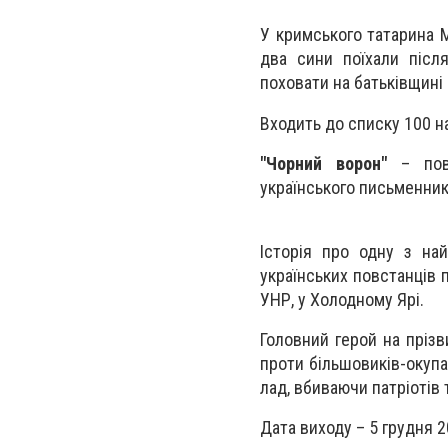
У кримського татарина 
два сини поїхали післ
поховати на батьківщині
Входить до списку 100 на
"
Чорний ворон"
– повн
українського письменни
Історія про одну з най
українських повстанців п
УНР, у Холодному Ярі.
Головний герой на пріз
проти більшовиків-окупа
лад, вбиваючи патріотів 
Дата виходу – 5 грудня 2