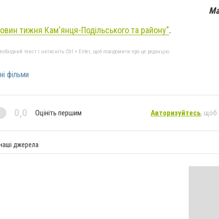
Ма
новин тижня Кам'янця-Подільського та району"
.
бхідний текст і натисніть Ctrl + Enter, щоб повідомити про це редакцію
ні фільми
0,0
Оцініть першим
Авторизуйтесь
, щоб
 наші джерела