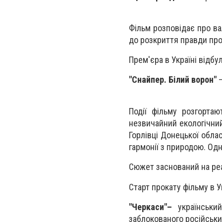
Фільм розповідає про ва
до розкриття правди про
Прем'єра в Україні відбу
"
Снайпер. Білий ворон"
–
Події фільму розгорта
незвичайний екологічний
Горлівці Донецької облас
гармонії з природою. Одна
Сюжет заснований на реа
Старт прокату фільму в У
"
Черкаси"
–
українськи
заблокованого російським