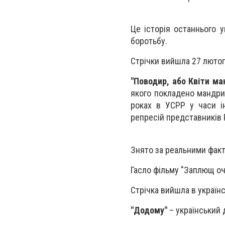
Це історія останнього 
боротьбу.
Стрічки вийшла 27 лютог
"Поводир, або Квіти ма
якого покладено мандри 
роках в УСРР у часи ін
репресій представників 
Знято за реальними факт
Гасло фільму "Заплющ оч
Стрічка вийшла в україн
"
Додому"
– український 