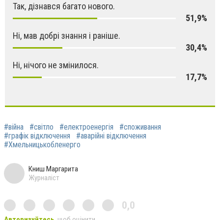
Так, дізнався багато нового.
51,9%
Ні, мав добрі знання і раніше.
30,4%
Ні, нічого не змінилося.
17,7%
#війна
#світло
#електроенергія
#споживання
#графік відключення
#аварійні відключення
#Хмельницькобленерго
Книш Маргарита
Журналіст
0,0
Авторизуйтесь
, щоб оцінити