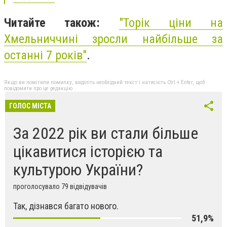
Читайте також:
"Торік ціни на
Хмельниччині зросли найбільше за
останні 7 років"
.
Якщо ви помітили помилку, виділіть необхідний текст і натисніть Ctrl + Enter, щоб
повідомити про це редакцію
ГОЛОС МІСТА
За 2022 рік ви стали більше
цікавитися історією та
культурою України?
проголосувало 79 відвідувачів
Так, дізнався багато нового.
51,9%