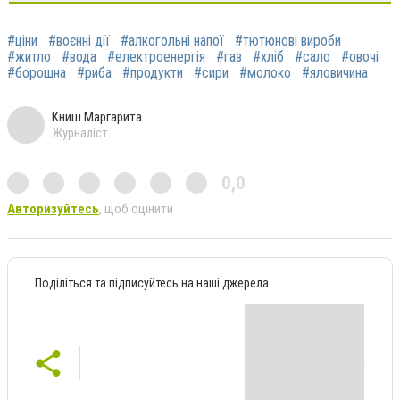
#ціни
#воєнні дії
#алкогольні напої
#тютюнові вироби
#житло
#вода
#електроенергія
#газ
#хліб
#сало
#овочі
#борошна
#риба
#продукти
#сири
#молоко
#яловичина
Книш Маргарита
Журналіст
0,0
Авторизуйтесь
, щоб оцінити
Поділіться та підписуйтесь на наші джерела