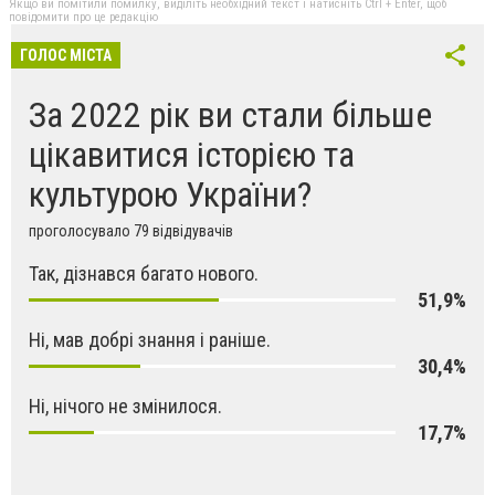
Якщо ви помітили помилку, виділіть необхідний текст і натисніть Ctrl + Enter, щоб
повідомити про це редакцію
ГОЛОС МІСТА
За 2022 рік ви стали більше
цікавитися історією та
культурою України?
проголосувало 79 відвідувачів
Так, дізнався багато нового.
51,9%
Ні, мав добрі знання і раніше.
30,4%
Ні, нічого не змінилося.
17,7%