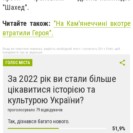
"Шахед".
Читайте також:
"На Кам'янеччині вкотре
втратили Героя".
Якщо ви помітили помилку, виділіть необхідний текст і натисніть Ctrl + Enter, щоб
повідомити про це редакцію
ГОЛОС МІСТА
За 2022 рік ви стали більше
цікавитися історією та
культурою України?
проголосувало 79 відвідувачів
Так, дізнався багато нового.
51,9%