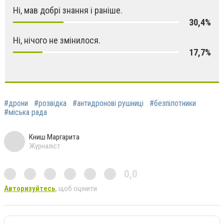
Ні, мав добрі знання і раніше.
30,4%
Ні, нічого не змінилося.
17,7%
#дрони
#розвідка
#антидронові рушниці
#безпілотники
#міська рада
Книш Маргарита
Журналіст
0,0
Авторизуйтесь
, щоб оцінити