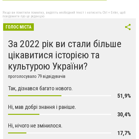
Якщо ви помітили помилку, виділіть необхідний текст і натисніть Ctrl + Enter, щоб
повідомити про це редакцію
ГОЛОС МІСТА
За 2022 рік ви стали більше
цікавитися історією та
культурою України?
проголосувало 79 відвідувачів
Так, дізнався багато нового.
51,9%
Ні, мав добрі знання і раніше.
30,4%
Ні, нічого не змінилося.
17,7%