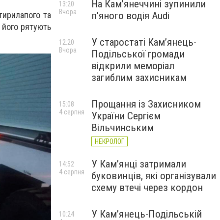
На Камʼянеччині зупинили
13:20
Вчора
п'яного водія Audi
тирилапого та
о його рятують
У старостаті Кам’янець-
12:20
Вчора
Подільської громади
відкрили меморіал
загиблим захисникам
Прощання із Захисником
15:08
4 серпня
України Сергієм
Вільчинським
НЕКРОЛОГ
У Кам’янці затримали
14:52
4 серпня
буковинців, які організували
схему втечі через кордон
У Кам’янець-Подільській
10:24