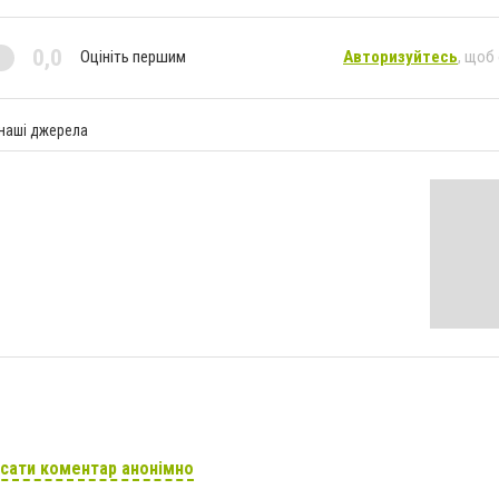
0,0
Оцініть першим
Авторизуйтесь
, щоб
 наші джерела
сати коментар анонімно