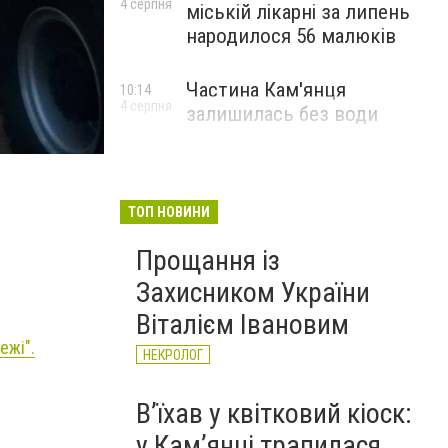
4 серпня
міській лікарні за липень
народилося 56 малюків
Частина Кам'янця
10:14
4 серпня
залишилась без води
Фото: Головне управління ДСНС у Хмельницькій об
ТОП НОВИНИ
Прощання із
Захисником України
Віталієм Івановим
ежі".
НЕКРОЛОГ
Вʼїхав у квітковий кіоск:
у Камʼянці трапилася