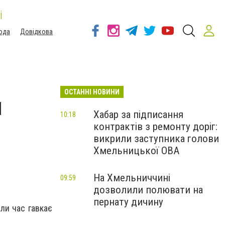
і
ода
Довідкова
ОСТАННІ НОВИНИ
и
Хабар за підписання
10:18
контрактів з ремонту доріг:
викрили заступника голови
Хмельницької ОВА
На Хмельниччині
09:59
дозволили полювати на
пернату дичину
ли час гавкає