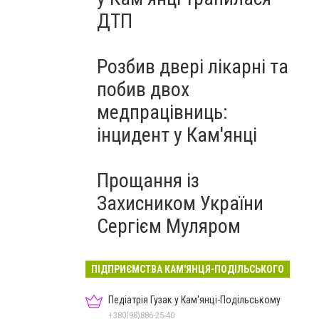
ДТП
Розбив двері лікарні та
побив двох
медпрацівниць:
інцидент у Кам'янці
Прощання із
Захисником України
Сергієм Муляром
ПІДПРИЄМСТВА КАМ'ЯНЦЯ-ПОДІЛЬСЬКОГО
Педіатрія Гузак у Кам'янці-Подільському
+380(98)886-25-40