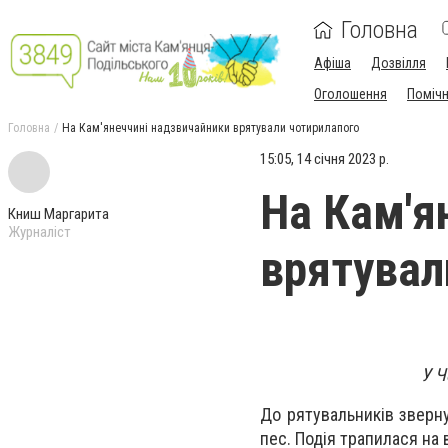
Головна
Афіша
Дозвілля
Оголошення
Поміч
Головна
На Кам'янеччині надзвичайники врятували чотирилапого
15:05, 14 січня 2023 р.
На Кам'я
Книш Маргарита
Журналіст
врятувал
У Ч
До рятувальників зверну
пес. Подія трапилася на 