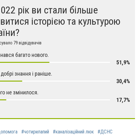
2022 рік ви стали більше
авитися історією та культурою
аїни?
увало 79 відвідувачів
знався багато нового.
51,9%
 добрі знання і раніше.
30,4%
ого не змінилося.
17,7%
опомога
#чотирилапий
#каналізаційний люк
#ДСНС