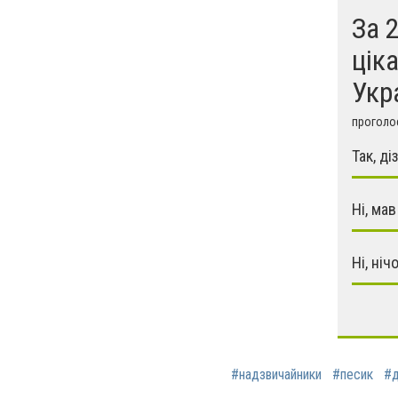
За 
цік
Укр
проголос
Так, ді
Ні, мав
Ні, ніч
#надзвичайники
#песик
#д