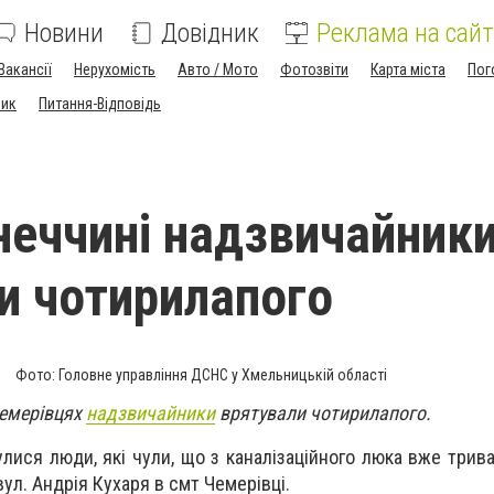
Новини
Довідник
Реклама на сайт
Вакансії
Нерухомість
Авто / Мото
Фотозвіти
Карта міста
Пог
ник
Питання-Відповідь
неччині надзвичайник
и чотирилапого
Фото: Головне управління ДСНС у Хмельницькій області
емерівцях
надзвичайники
врятували чотирилапого.
лися люди, які чули, що з каналізаційного люка вже трива
вул. Андрія Кухаря в смт Чемерівці.