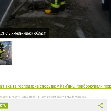
ДСНС у Хмельницькій області
автівка та господарча споруда: у Кам’янці приборкували пож
бхідний текст і натисніть Ctrl + Enter, щоб повідомити про це редакцію
ІСТА