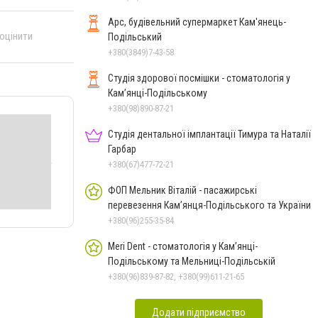
Арс, будівельний супермаркет Кам'янець-
 оцінити
Подільський
+380(3849)7-43-58
Студія здорової посмішки - стоматологія у
Кам’янці-Подільському
+380(98)890-87-21
Студія дентальної імплантації Тимура та Наталії
Гарбар
+380(67)477-72-21
ФОП Мельник Віталій - пасажирські
перевезення Кам’янця-Подільського та України
+380(96)255-35-84
Meri Dent - стоматологія у Кам’янці-
Подільському та Мельниці-Подільській
+380(96)839-87-82, +380(99)611-21-65
Додати підприємство