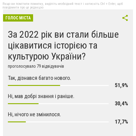
Якщо ви помітили помилку, виділіть необхідний текст і натисніть Ctrl + Enter, щоб
повідомити про це редакцію
ГОЛОС МІСТА
За 2022 рік ви стали більше
цікавитися історією та
культурою України?
проголосувало 79 відвідувачів
Так, дізнався багато нового.
51,9%
Ні, мав добрі знання і раніше.
30,4%
Ні, нічого не змінилося.
17,7%