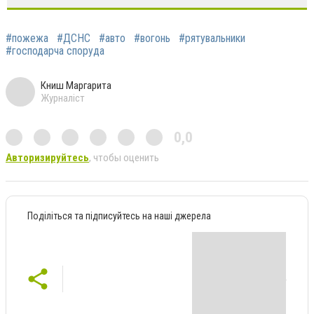
#пожежа
#ДСНС
#авто
#вогонь
#рятувальники
#господарча споруда
Книш Маргарита
Журналіст
0,0
Авторизируйтесь
, чтобы оценить
Поділіться та підписуйтесь на наші джерела