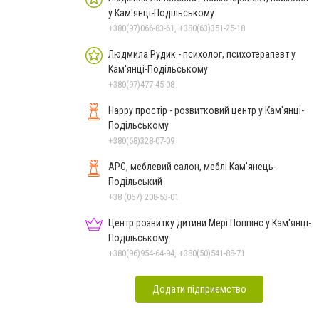
у Кам'янці-Подільському
+380(97)066-83-61, +380(63)351-25-18
Людмила Рудик - психолог, психотерапевт у
Кам'янці-Подільському
+380(97)477-45-08
Happy простір - розвитковий центр у Кам'янці-
Подільському
+380(68)328-07-09
АРС, меблевий салон, меблі Кам'янець-
Подільський
+38 (067) 208-53-01
Центр розвитку дитини Мері Поппінс у Кам'янці-
Подільському
+380(96)954-64-94, +380(50)541-88-71
Додати підприємство