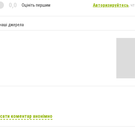
0,0
Оцініть першим
Авторизируйтесь
, ч
 наші джерела
сати коментар анонімно