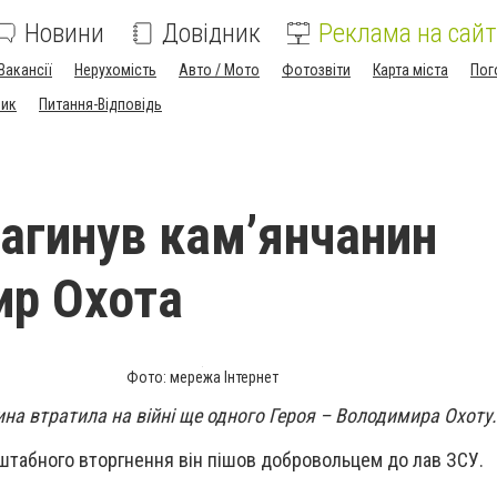
Новини
Довідник
Реклама на сайт
Вакансії
Нерухомість
Авто / Мото
Фотозвіти
Карта міста
Пог
ник
Питання-Відповідь
загинув кам’янчанин
ир Охота
Фото: мережа Інтернет
на втратила на війні ще одного Героя – Володимира Охоту.
штабного вторгнення він пішов добровольцем до лав ЗСУ.