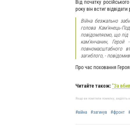
Від початку російськог
року він встиг відвідати 
Війна безжально заби
голова Кам’янець-По
повідомляємо, що під 
кам’янчанин, Герой
повномасштабного в
загиблого, - повідоми
Про час поховання Героя 
Читайте також:
"За вби
Якщо ви помітили помилку, виділіть нео
#війна
#загинув
#фронт