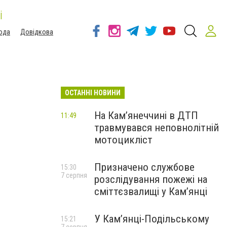
і
ода
Довідкова
ОСТАННІ НОВИНИ
На Кам’янеччині в ДТП
11:49
травмувався неповнолітній
мотоцикліст
Призначено службове
15:30
7 серпня
розслідування пожежі на
сміттєзвалищі у Кам’янці
У Кам’янці-Подільському
15:21