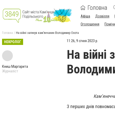
Головна
Афіша
Дозвілля
Оголошення
Поміч
Головна
На війні загинув кам’янчанин Володимир Охота
11:26, 9 січня 2023 р.
НЕКРОЛОГ
На війні 
Володим
Книш Маргарита
Журналіст
Кам’янеччи
З перших днів повномас