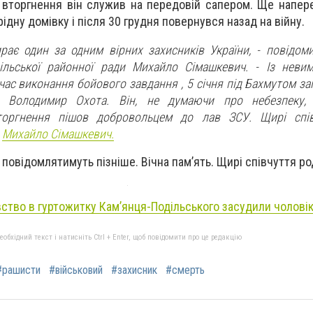
о вторгнення він служив на передовій сапером. Ще напер
рідну домівку і після 30 грудня повернувся назад на війну.
рає один за одним вірних захисників України, - повідом
дільської районної ради Михайло Сімашкевич. - Із нев
час виконання бойового завдання , 5 січня під Бахмутом з
 - Володимир Охота. Він, не думаючи про небезпеку,
торгнення пішов добровольцем до лав ЗСУ. Щирі спів
в
Михайло Сімашкевич.
повідомлятимуть пізніше. Вічна пам’ять. Щирі співчуття ро
вство в гуртожитку Кам’янця-Подільського засудили чоловік
бхідний текст і натисніть Ctrl + Enter, щоб повідомити про це редакцію
#рашисти
#військовий
#захисник
#смерть