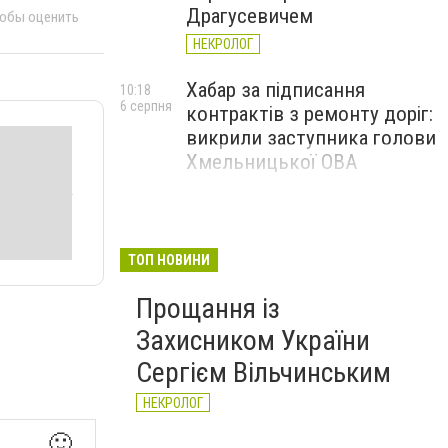
Драгусевичем
тобы оценить
НЕКРОЛОГ
Хабар за підписання
10:18
6 серпня
контрактів з ремонту доріг:
викрили заступника голови
Хмельницької ОВА
ТОП НОВИНИ
Прощання із
Захисником України
Сергієм Вільчинським
НЕКРОЛОГ
🙂