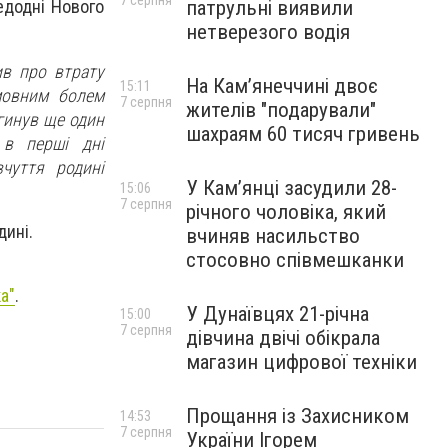
7 серпня
патрульні виявили
едодні Нового
нетверезого водія
ив про втрату
На Камʼянеччині двоє
15:11
имовним болем
7 серпня
жителів "подарували"
агинув ще один
шахраям 60 тисяч гривень
 в перші дні
чуття родині
У Камʼянці засудили 28-
15:06
7 серпня
річного чоловіка, який
дині.
вчиняв насильство
стосовно співмешканки
а"
.
У Дунаївцях 21-річна
15:00
7 серпня
дівчина двічі обікрала
магазин цифрової техніки
Прощання із Захисником
14:53
7 серпня
України Ігорем