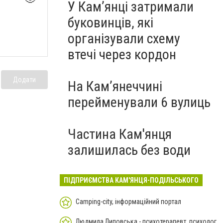
У Кам’янці затримали
буковинців, які
організували схему
втечі через кордон
Додати
На Камʼянеччині
перейменували 6 вулиць
Частина Кам'янця
залишилась без води
ПІДПРИЄМСТВА КАМ'ЯНЦЯ-ПОДІЛЬСЬКОГО
Camping-city, інформаційний портал
Людмила Липовська - психотерапевт, психолог