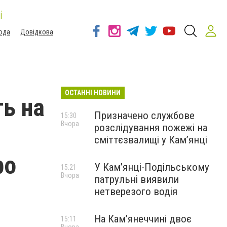
і
ода
Довідкова
ОСТАННІ НОВИНИ
ь на
Призначено службове
15:30
Вчора
розслідування пожежі на
сміттєзвалищі у Кам’янці
ро
У Кам’янці-Подільському
15:21
Вчора
патрульні виявили
нетверезого водія
На Камʼянеччині двоє
15:11