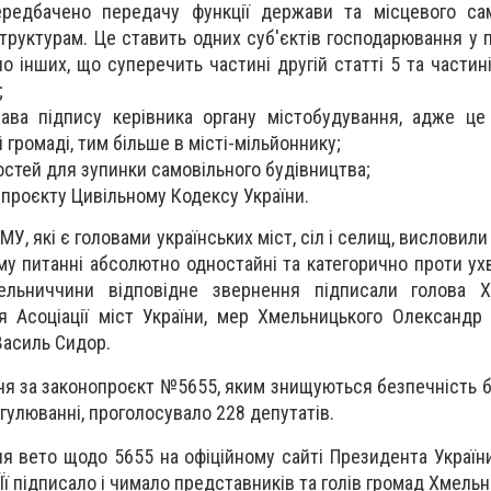
редбачено передачу функції держави та місцевого са
труктурам. Це ставить одних суб'єктів господарювання у 
 інших, що суперечить частині другій статті 5 та частині
;
рава підпису керівника органу містобудування, адже це
 громаді, тим більше в місті-мільйоннику;
стей для зупинки самовільного будівництва;
 проєкту Цивільному Кодексу України.
У, які є головами українських міст, сіл і селищ, висловил
му питанні абсолютно одностайні та категорично проти ух
ельниччини відповідне звернення підписали голова Х
ня Асоціації міст України, мер Хмельницького Олександ
Василь Сидор.
дня за законопроєкт №5655, яким знищуються безпечність б
гулюванні, проголосувало 228 депутатів.
я вето щодо 5655 на офіційному сайті Президента України 
Її підписало і чимало представників та голів громад Хмель