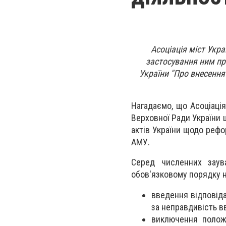
Асоціація міст Укр
застосування ним пр
України "Про внесення
Нагадаємо, що Асоціація
Верховної Ради України 
актів України щодо реф
АМУ.
Серед численних зау
обов'язковому порядку 
введення відповіда
за неправдивість в
виключення полож