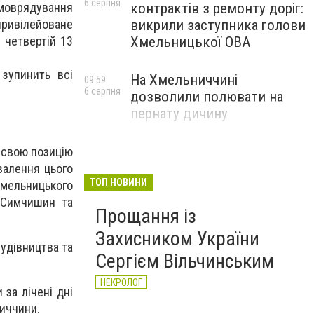
6 серпня
моврядування
контрактів з ремонту доріг:
привілейоване
викрили заступника голови
 четвертій 13
Хмельницької ОВА
 зупинить всі
На Хмельниччині
09:59
6 серпня
дозволили полювати на
пернату дичину
и свою позицію
валення цього
ТОП НОВИНИ
мельницького
р Симчишин та
Прощання із
Захисником України
удівництва та
Сергієм Вільчинським
НЕКРОЛОГ
за лічені дні
ниччини.