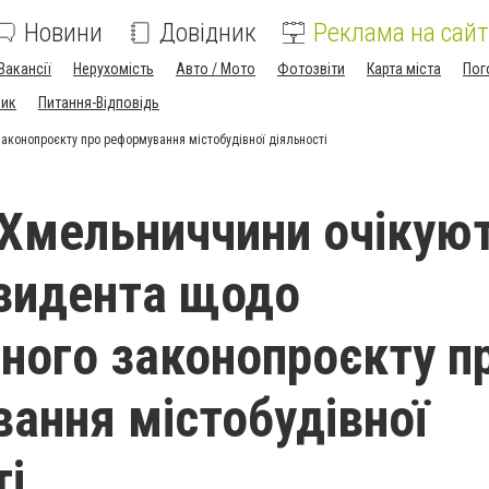
Новини
Довідник
Реклама на сайт
Вакансії
Нерухомість
Авто / Мото
Фотозвіти
Карта міста
Пог
ник
Питання-Відповідь
аконопроєкту про реформування містобудівної діяльності
Хмельниччини очікуют
зидента щодо
ного законопроєкту п
ання містобудівної
ті