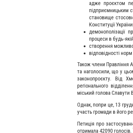
адже проєктом пе
підприємницьким с
становище стосовно
Конституції України
демонополізації п
процеси в будь-якій
створення можливо
відповідності норм
Також члени Правління АМ
та наголосили, що у цьо
законопроєкту. Від Хм
регіонального відділен
міський голова Славути 
Однак, попри це, 13 гру
участь громади в його ре
Петиція про застосуванн
отримала 42090 голосів. 