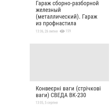
Гараж сборно-разборной
железный
(металлический). Гараж
из профнастила
159
13:36, 26 липня
Конвеєрні ваги (стрічкові
ваги) СВЕДА ВК-230
13:05, 5 серпня