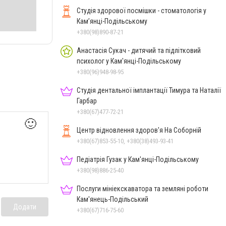
Студія здорової посмішки - стоматологія у
Кам’янці-Подільському
+380(98)890-87-21
Анастасія Сукач - дитячий та підлітковий
психолог у Кам'янці-Подільському
+380(96)948-98-95
Студія дентальної імплантації Тимура та Наталії
Гарбар
+380(67)477-72-21
🙂
Центр відновлення здоров'я На Соборній
+380(67)853-55-10, +380(38)493-93-41
Педіатрія Гузак у Кам'янці-Подільському
+380(98)886-25-40
Послуги мініекскаватора та земляні роботи
Кам'янець-Подільський
Додати
+380(67)716-75-60