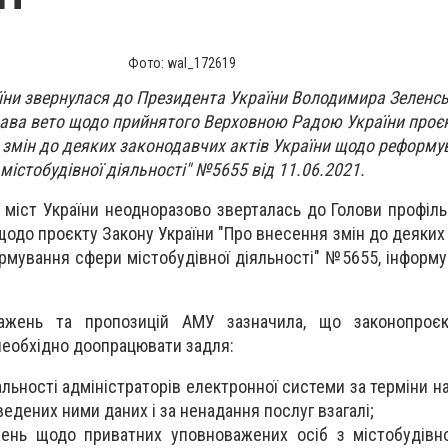
Фото: wal_172619
аїни звернулася до Президента України Володимира Зеленс
ава вето щодо прийнятого Верховною Радою України проє
 змін до деяких законодавчих актів України щодо реформу
містобудівної діяльності" №5655 від 11.06.2021.
 міст України неодноразово зверталась до Голови профіль
щодо проєкту Закону України "Про внесення змін до деяких
ормування сфери містобудівної діяльності" №5655, інформ
важень та пропозицій АМУ зазначила, що законопро
необхідно доопрацювати задля:
льності адміністраторів електронної системи за терміни н
ведених ними даних і за ненадання послуг взагалі;
ень щодо приватних уповноважених осіб з містобудівно