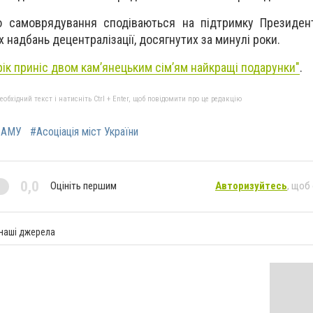
о самоврядування сподіваються на підтримку Президент
х надбань децентралізації, досягнутих за минулі роки.
ік приніс двом кам’янецьким сім’ям найкращі подарунки"
.
бхідний текст і натисніть Ctrl + Enter, щоб повідомити про це редакцію
#АМУ
#Асоціація міст України
0,0
Оцініть першим
Авторизуйтесь
, щоб
 наші джерела