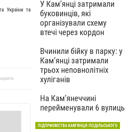
У Кам’янці затримали
а України та
буковинців, які
організували схему
втечі через кордон
Вчинили бійку в парку: у
Кам’янці затримали
трьох неповнолітніх
хуліганів
 оцінити
На Камʼянеччині
перейменували 6 вулиць
ПІДПРИЄМСТВА КАМ'ЯНЦЯ-ПОДІЛЬСЬКОГО