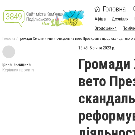
Головна
Афіша
Дозвілля
Оголошення
Поміч
Головна
Громади Хмельниччини очікують на вето Президента щодо скандального з
13:48, 5 січня 2023 р.
Громади 
Ірина Ільницька
Керівник проєкту
вето Пре
скандаль
реформув
діяльнос