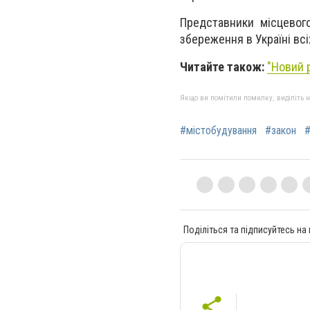
Представники місцевог
збереження в Україні всі
Читайте також:
"
Новий р
Якщо ви помітили помилку, виділіть нео
#містобудування
#закон
Поділіться та підписуйтесь на