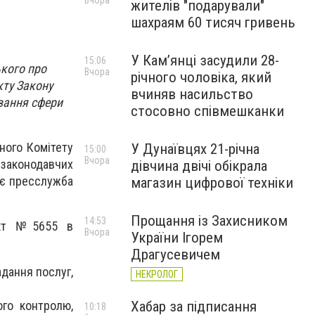
Вчора
жителів "подарували"
шахраям 60 тисяч гривень
У Камʼянці засудили 28-
15:06
ького про
Вчора
річного чоловіка, який
кту Закону
вчиняв насильство
вання сфери
стосовно співмешканки
ного Комітету
У Дунаївцях 21-річна
15:00
Вчора
 законодавчих
дівчина двічі обікрала
ує пресслужба
магазин цифрової техніки
Прощання із Захисником
14:53
єкт №5655 в
Вчора
України Ігорем
Драгусевичем
адання послуг,
НЕКРОЛОГ
го контролю,
Хабар за підписання
10:18