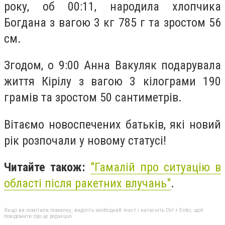
року, об 00:11, народила хлопчика
Богдана з вагою 3 кг 785 г та зростом 56
см.
Згодом, о 9:00 Анна Вакуляк подарувала
життя Кірілу з вагою 3 кілограми 190
грамів та зростом 50 сантиметрів.
Вітаємо новоспечених батьків, які новий
рік розпочали у новому статусі!
Читайте також:
"
Гамалій про ситуацію в
області після ракетних влучань"
.
Якщо ви помітили помилку, виділіть необхідний текст і натисніть Ctrl + Enter, щоб
повідомити про це редакцію